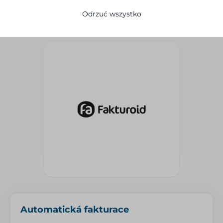
→
Wypróbuj integrację za darmo
Odrzuć wszystko
Automatická fakturace