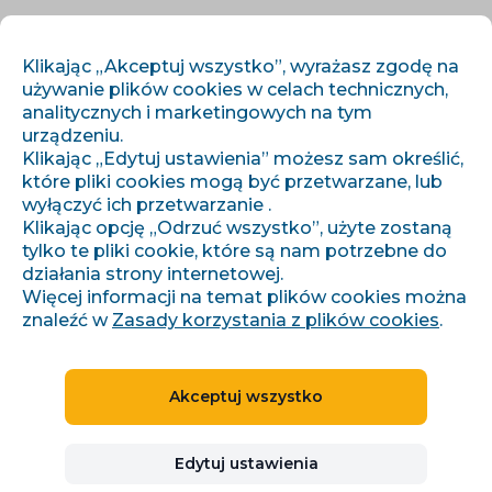
PL
ZALOGUJ SIĘ
ZAREJESTRUJ SIĘ
Klikając „Akceptuj wszystko”, wyrażasz zgodę na
używanie plików cookies w celach technicznych,
analitycznych i marketingowych na tym
urządzeniu.
Klikając „Edytuj ustawienia” możesz sam określić,
które pliki cookies mogą być przetwarzane, lub
wyłączyć ich przetwarzanie .
Klikając opcję „Odrzuć wszystko”, użyte zostaną
›
›
Strona główna
Integracje
Fakturoid
tylko te pliki cookie, które są nam potrzebne do
działania strony internetowej.
Więcej informacji na temat plików cookies można
znaleźć w
Zasady korzystania z plików cookies
.
SYSTEMY KSIĘGOWE
CZECHY, SŁOWACJA
Fakturoid
Akceptuj wszystko
Edytuj ustawienia