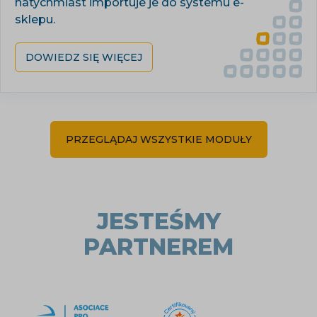
natychmiast importuje je do systemu e-
sklepu.
DOWIEDZ SIĘ WIĘCEJ
PRZEGLĄDAJ WSZYSTKIE MODUŁY
JESTEŚMY
PARTNEREM