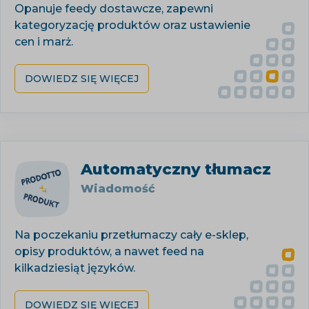
Opanuje feedy dostawcze, zapewni
kategoryzację produktów oraz ustawienie
cen i marż.
DOWIEDZ SIĘ WIĘCEJ
Automatyczny tłumacz
Wiadomość
Na poczekaniu przetłumaczy cały e-sklep,
opisy produktów, a nawet feed na
kilkadziesiąt języków.
DOWIEDZ SIĘ WIĘCEJ