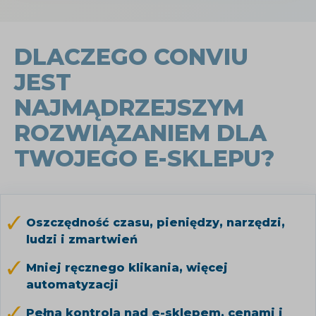
DLACZEGO CONVIU
JEST
NAJMĄDRZEJSZYM
ROZWIĄZANIEM DLA
TWOJEGO E-SKLEPU?
Oszczędność czasu, pieniędzy, narzędzi,
ludzi i zmartwień
Mniej ręcznego klikania, więcej
automatyzacji
Pełna kontrola nad e-sklepem, cenami i