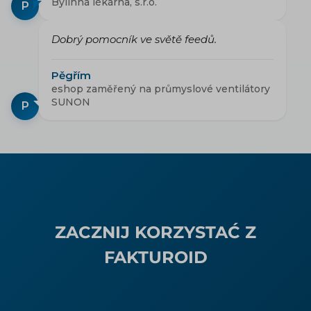
Bylinná lékárna, s.r.o.
P
Dobrý pomocník ve světě feedů.
Pěgřím
eshop zaměřený na průmyslové ventilátory
SUNON
P
ZACZNIJ KORZYSTAĆ Z
FAKTUROID