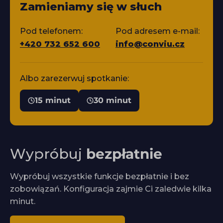
Zamieniamy się w słuch
Pod telefonem:
Pod adresem e-mail:
+420 732 652 600
info@conviu.cz
Albo zarezerwuj spotkanie:
15 minut
30 minut
Wypróbuj
bezpłatnie
Wypróbuj wszystkie funkcje bezpłatnie i bez
zobowiązań. Konfiguracja zajmie Ci zaledwie kilka
minut.