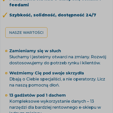
feedami
Szybkość, solidność, dostępność 24/7
NASZE WARTOŚCI
Zamieniamy się w słuch
Słuchamy i jesteśmy otwarci na zmiany. Rozwój
dostosowujemy do potrzeb rynku i klientów.
Weźmiemy Cię pod swoje skrzydła
Dbają o Ciebie specjaliści, a nie operatorzy. Licz
na naszą pomocną dłoń.
13 gadżetów pod 1 dachem
Kompleksowe wykorzystanie danych – 13
narzędzi dla bardziej rentownego e-sklepu w