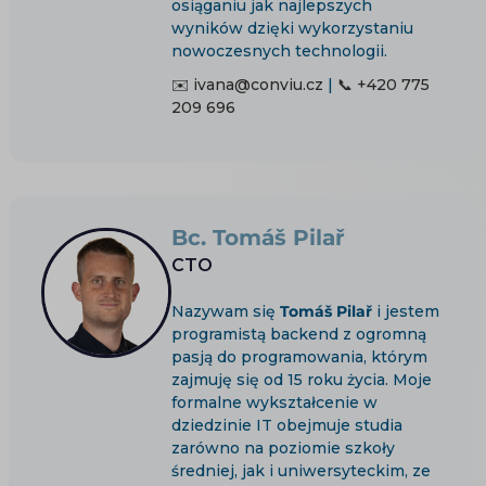
osiąganiu jak najlepszych
wyników dzięki wykorzystaniu
nowoczesnych technologii.
✉️ ivana@conviu.cz
|
📞 +420 775
209 696
Bc. Tomáš Pilař
CTO
Nazywam się
Tomáš Pilař
i jestem
programistą backend z ogromną
pasją do programowania, którym
zajmuję się od 15 roku życia. Moje
formalne wykształcenie w
dziedzinie IT obejmuje studia
zarówno na poziomie szkoły
średniej, jak i uniwersyteckim, ze