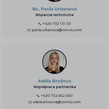
Bc. Pavla Urbanová
Wsparcie techniczne
📞 +420 732 131 151
✉️ pavla.urbanova@conviu.com
Adéla Brožová
Współpraca partnerska
📞 +420 732 652 600
✉️ adela.brozova@conviu.com