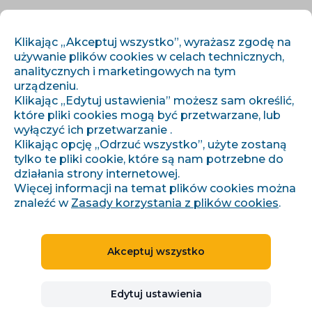
PL
ZALOGUJ SIĘ
ZAREJESTRUJ SIĘ
Klikając „Akceptuj wszystko”, wyrażasz zgodę na
używanie plików cookies w celach technicznych,
analitycznych i marketingowych na tym
urządzeniu.
Klikając „Edytuj ustawienia” możesz sam określić,
które pliki cookies mogą być przetwarzane, lub
wyłączyć ich przetwarzanie .
Klikając opcję „Odrzuć wszystko”, użyte zostaną
tylko te pliki cookie, które są nam potrzebne do
Kontakty
działania strony internetowej.
Więcej informacji na temat plików cookies można
WSZYSTKIE WAŻNE E-MAILE,
znaleźć w
Zasady korzystania z plików cookies
.
NUMERY TELEFONÓW LUB
SZCZEGÓŁY.
Akceptuj wszystko
Edytuj ustawienia