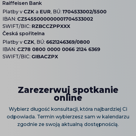
Raiffeisen Bank
Platby v
CZK
a
EUR
, BÚ:
1704533002/5500
IBAN:
CZ5455000000001704533002
SWIFT/BIC:
RZBCCZPPXXX
Česká spořitelna
Platby v
CZK
, BÚ:
6621246369/0800
IBAN:
CZ78 0800 0000 0066 2124 6369
SWIFT/BIC:
GIBACZPX
Zarezerwuj spotkanie
online
Wybierz długość konsultacji, która najbardziej Ci
odpowiada. Termin wybierzesz sam w kalendarzu
zgodnie ze swoją aktualną dostępnością.