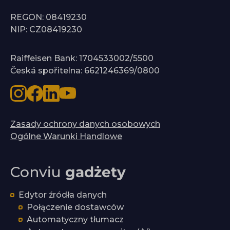
REGON: 08419230
NIP: CZ08419230
Raiffeisen Bank: 1704533002/5500
Česká spořitelna: 6621246369/0800
Zasady ochrony danych osobowych
Ogólne Warunki Handlowe
Conviu
gadżety
Edytor źródła danych
Połączenie dostawców
Automatyczny tłumacz