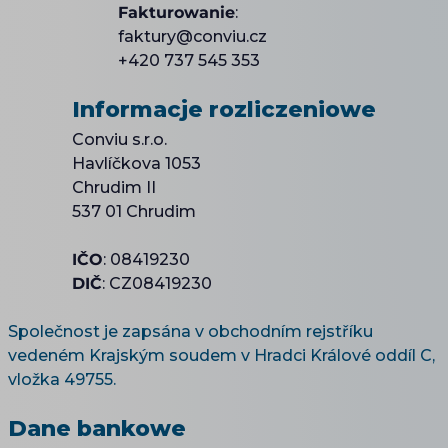
Fakturowanie
:
faktury@conviu.cz
+420 737 545 353
Informacje rozliczeniowe
Conviu s.r.o.
Havlíčkova 1053
Chrudim II
537 01 Chrudim
IČO
: 08419230
DIČ
: CZ08419230
Společnost je zapsána v obchodním rejstříku
vedeném Krajským soudem v Hradci Králové oddíl C,
vložka 49755.
Dane bankowe