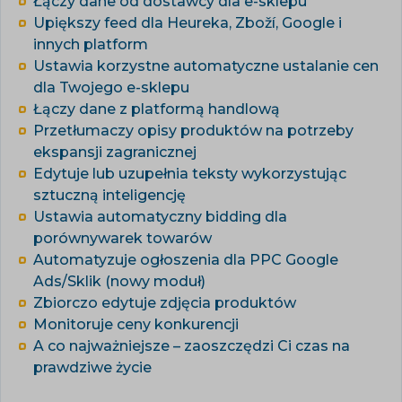
Łączy dane od dostawcy dla e-sklepu
Upiększy feed dla Heureka, Zboží, Google i
innych platform
Ustawia korzystne automatyczne ustalanie cen
dla Twojego e-sklepu
Łączy dane z platformą handlową
Przetłumaczy opisy produktów na potrzeby
ekspansji zagranicznej
Edytuje lub uzupełnia teksty wykorzystując
sztuczną inteligencję
Ustawia automatyczny bidding dla
porównywarek towarów
Automatyzuje ogłoszenia dla PPC Google
Ads/Sklik (nowy moduł)
Zbiorczo edytuje zdjęcia produktów
Monitoruje ceny konkurencji
A co najważniejsze – zaoszczędzi Ci czas na
prawdziwe życie