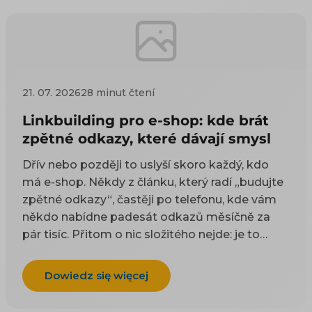
21. 07. 2026
28 minut čtení
Linkbuilding pro e-shop: kde brát
zpětné odkazy, které dávají smysl
Dřív nebo později to uslyší skoro každý, kdo
má e-shop. Někdy z článku, který radí „budujte
zpětné odkazy“, častěji po telefonu, kde vám
někdo nabídne padesát odkazů měsíčně za
pár tisíc. Přitom o nic složitého nejde: je to
odkaz z cizí stránky na vaši. Google takové
odkazy odjakživa bere jako doporučení — čím
Dowiedz się więcej
víc důvěryhodných webů na vás ukazuje, tím
spíš vám uvěří i on. Práci na tom, aby jich