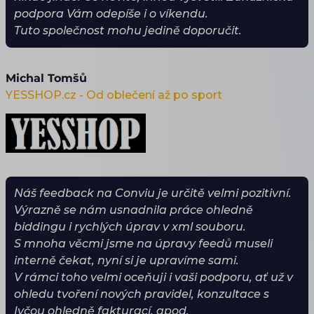
podpora Vám odepíše i o víkendu.
Tuto společnost mohu jedině doporučit.
Michal Tomšů
YESSHOP.cz - Od oblečení až po sport
Náš feedback na Conviu je určitě velmi pozitivní.
Výrazně se nám usnadnila práce ohledně
biddingu i rychlých úprav v xml souboru.
S mnoha věcmi jsme na úpravy feedů museli
interně čekat, nyní si je upravíme sami.
V rámci toho velmi oceňuji i vaši podporu, ať už v
ohledu tvoření nových pravidel, konzultace s
Ivčou ohledně fakturací, apod.