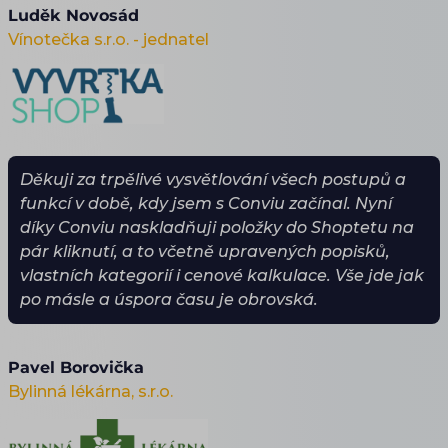
Luděk Novosád
Vínotečka s.r.o. - jednatel
Děkuji za trpělivé vysvětlování všech postupů a
funkcí v době, kdy jsem s Conviu začínal. Nyní
díky Conviu naskladňuji položky do Shoptetu na
pár kliknutí, a to včetně upravených popisků,
vlastních kategorií i cenové kalkulace. Vše jde jak
po másle a úspora času je obrovská.
Pavel Borovička
Bylinná lékárna, s.r.o.