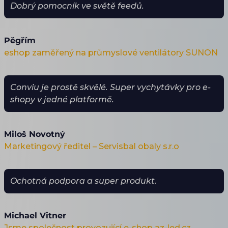
Dobrý pomocník ve světě feedů.
Pěgřím
eshop zaměřený na průmyslové ventilátory SUNON
Conviu je prostě skvělé. Super vychytávky pro e-
shopy v jedné platformě.
Miloš Novotný
Marketingový ředitel – Servisbal obaly s.r.o
Ochotná podpora a super produkt.
Michael Vitner
Jsme společnost provozující e-shop az-led.cz