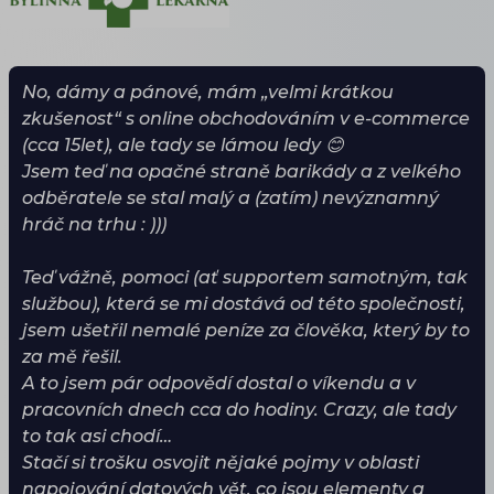
No, dámy a pánové, mám „velmi krátkou
zkušenost“ s online obchodováním v e-commerce
(cca 15let), ale tady se lámou ledy 😊
Jsem teď na opačné straně barikády a z velkého
odběratele se stal malý a (zatím) nevýznamný
hráč na trhu : )))
Teď vážně, pomoci (ať supportem samotným, tak
službou), která se mi dostává od této společnosti,
jsem ušetřil nemalé peníze za člověka, který by to
za mě řešil.
A to jsem pár odpovědí dostal o víkendu a v
pracovních dnech cca do hodiny. Crazy, ale tady
to tak asi chodí…
Stačí si trošku osvojit nějaké pojmy v oblasti
napojování datových vět, co jsou elementy a