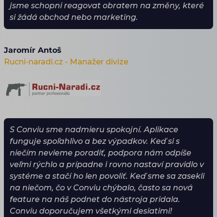
jsme schopni reagovat obratem na změny, které
si žádá obchod nebo marketing.
Jaromír Antoš
Rucni-naradi.cz - Manažer divize
S Conviu sme nadmieru spokojní. Aplikace
funguje spoľahlivo a bez výpadkov. Keď si s
niečím nevieme poradiť, podpora nám odpíše
veľmi rýchlo a prípadne i rovno nastaví pravidlo v
systéme a stačí ho len povoliť. Keď sme sa zasekli
na niečom, čo v Conviu chýbalo, často sa nová
feature na náš podnet do nástroja pridala.
Conviu doporučujem všetkými desiatimi!