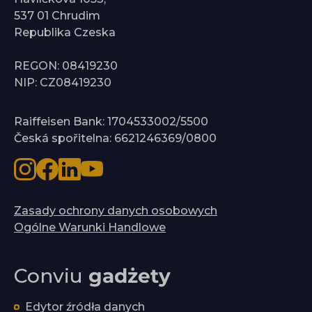
537 01 Chrudim
Republika Czeska
REGON: 08419230
NIP: CZ08419230
Raiffeisen Bank: 1704533002/5500
Česká spořitelna: 6621246369/0800
Zasady ochrony danych osobowych
Ogólne Warunki Handlowe
Conviu
gadżety
Edytor źródła danych