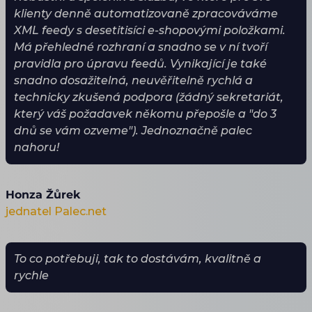
klienty denně automatizovaně zpracováváme
XML feedy s desetitisíci e-shopovými položkami.
Má přehledné rozhraní a snadno se v ní tvoří
pravidla pro úpravu feedů. Vynikající je také
snadno dosažitelná, neuvěřitelně rychlá a
technicky zkušená podpora (žádný sekretariát,
který váš požadavek někomu přepošle a "do 3
dnů se vám ozveme"). Jednoznačně palec
nahoru!
Honza Žůrek
jednatel Palec.net
To co potřebuji, tak to dostávám, kvalitně a
rychle