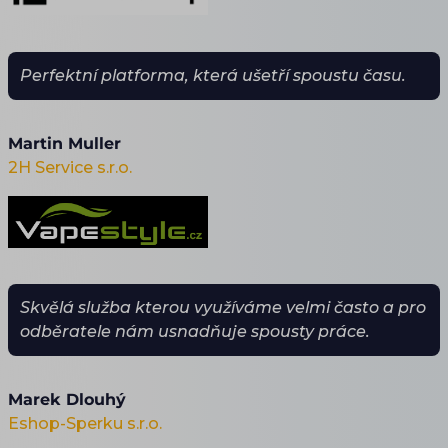
Perfektní platforma, která ušetří spoustu času.
Martin Muller
2H Service s.r.o.
Skvělá služba kterou využíváme velmi často a pro
odběratele nám usnadňuje spousty práce.
Marek Dlouhý
Eshop-Sperku s.r.o.