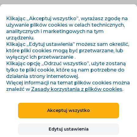
PL
ZALOGUJ SIĘ
ZAREJESTRUJ SIĘ
Klikając „Akceptuj wszystko”, wyrażasz zgodę na
używanie plików cookies w celach technicznych,
analitycznych i marketingowych na tym
urządzeniu.
Klikając „Edytuj ustawienia” możesz sam określić,
które pliki cookies mogą być przetwarzane, lub
wyłączyć ich przetwarzanie .
Klikając opcję „Odrzuć wszystko”, użyte zostaną
tylko te pliki cookie, które są nam potrzebne do
Recenzja na Conviu
działania strony internetowej.
Więcej informacji na temat plików cookies można
DLA KOGO CONVIU
znaleźć w
Zasady korzystania z plików cookies
.
OSZCZĘDZA CZAS I
PIENIĄDZE?
Akceptuj wszystko
Edytuj ustawienia
Wypróbuj za darmo przez 30 dni