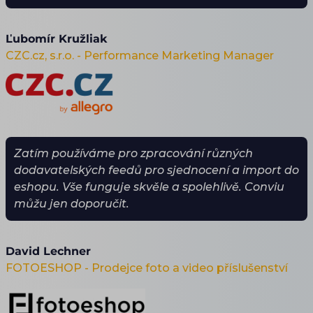
Ľubomír Kružliak
CZC.cz, s.r.o. - Performance Marketing Manager
Zatím používáme pro zpracování různých
dodavatelských feedů pro sjednocení a import do
eshopu. Vše funguje skvěle a spolehlivě. Conviu
můžu jen doporučit.
David Lechner
FOTOESHOP - Prodejce foto a video příslušenství