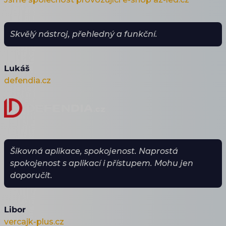
Skvělý nástroj, přehledný a funkční.
Lukáš
defendia.cz
Šikovná aplikace, spokojenost. Naprostá
spokojenost s aplikací i přístupem. Mohu jen
doporučit.
Libor
vercajk-plus.cz