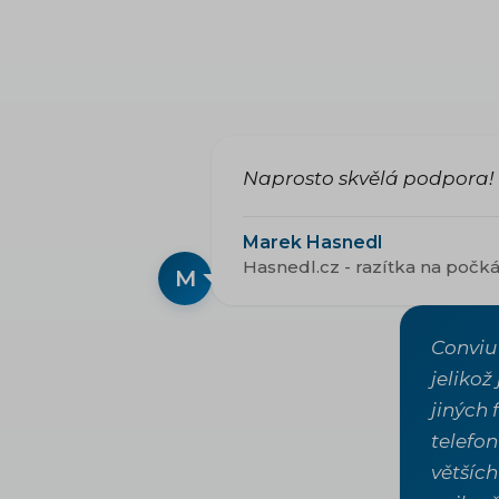
Naprosto skvělá podpora! 
Marek Hasnedl
Hasnedl.cz - razítka na počk
M
Conviu
jelikož
jiných 
telefon
větších