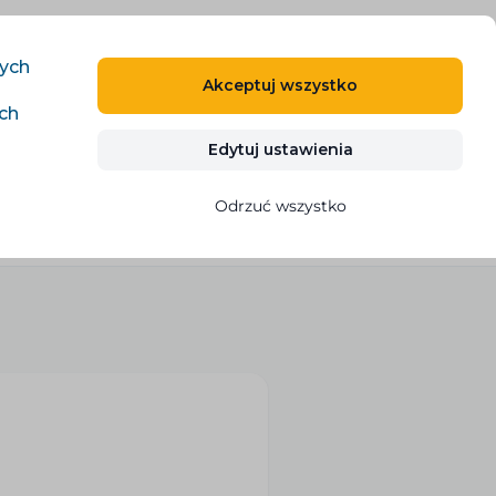
PL
ZALOGUJ SIĘ
ZAREJESTRUJ SIĘ
nych
Akceptuj wszystko
ich
Kontakty
WYPRÓBUJ ZA DARMO
Edytuj ustawienia
Odrzuć wszystko