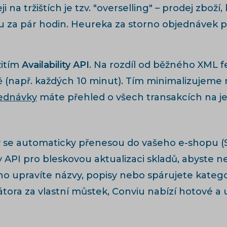
 na tržištích je tzv. "overselling" – prodej zbož
u za pár hodin. Heureka za storno objednávek p
žitím
Availability API
. Na rozdíl od běžného XML f
např. každých 10 minut). Tím minimalizujeme rizi
ednávky
máte přehled o všech transakcích na j
se automaticky přenesou do vašeho e-shopu (Sh
y API pro bleskovou aktualizaci skladů, abyste n
o upravíte názvy, popisy nebo spárujete kateg
ora za vlastní můstek, Conviu nabízí hotové a 