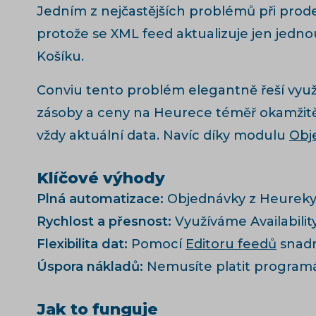
Jedním z nejčastějších problémů při prodeji
protože se XML feed aktualizuje jen jedno
Košíku.
Conviu tento problém elegantně řeší vyu
zásoby a ceny na Heurece téměř okamžitě (
vždy aktuální data. Navíc díky modulu
Obj
Klíčové výhody
Plná automatizace:
Objednávky z Heureky 
Rychlost a přesnost:
Využíváme Availabilit
Flexibilita dat:
Pomocí
Editoru feedů
snadn
Úspora nákladů:
Nemusíte platit programát
Jak to funguje