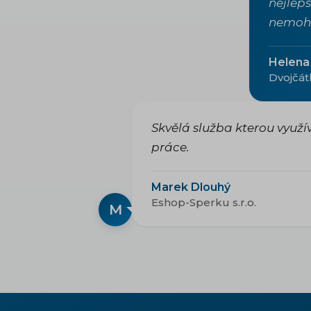
nejlepš
nemohl
Helena 
Dvojčát
Skvělá služba kterou využ
práce.
Marek Dlouhý
Eshop-Sperku s.r.o.
M