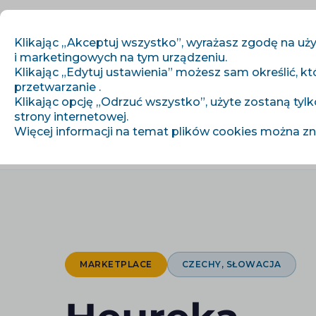
Klikając „Akceptuj wszystko”, wyrażasz zgodę na uży
i marketingowych na tym urządzeniu.
Klikając „Edytuj ustawienia” możesz sam określić, kt
przetwarzanie .
Zaczynamy
Klikając opcję „Odrzuć wszystko”, użyte zostaną tylk
strony internetowej.
Więcej informacji na temat plików cookies można z
›
›
Strona główna
Integracje
Heureka Marketplace
MARKETPLACE
CZECHY, SŁOWACJA