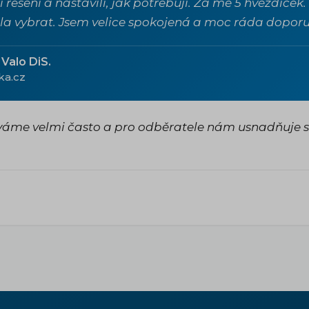
í řešení a nastavili, jak potřebuji. Za mě 5 hvězdiček.
a vybrat. Jsem velice spokojená a moc ráda doporu
Valo DiS.
ka.cz
íváme velmi často a pro odběratele nám usnadňuje 