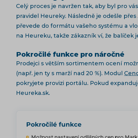
Celý proces je navržen tak, aby byl pro vás
pravidel Heureky. Následně je odešle pře
převede do formátu vašeho systému a vlož
na Heureku, takže zákazník ví, že balíček j
Pokročilé funkce pro náročné
Prodejci s větším sortimentem ocení možno
(např. jen ty s marží nad 20 %). Modul
Ceno
pokryjete provizi portálu. Pokud expanduj
Heureka.sk.
Pokročilé funkce
Možnost nastavení odlišných cen pro Mark