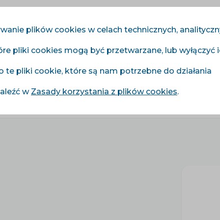
wanie plików cookies w celach technicznych, analitycz
óre pliki cookies mogą być przetwarzane, lub wyłączyć 
Moduły
Usługi
Cennik
Referencje
Blog
o te pliki cookie, które są nam potrzebne do działania
naleźć w
Zasady korzystania z plików cookies
.