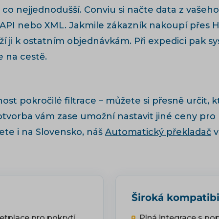
 co nejjednodušší. Conviu si načte data z vašeho
s API nebo XML. Jakmile zákazník nakoupí přes 
í ji k ostatním objednávkám. Při expedici pak s
e na cestě.
st pokročilé filtrace – můžete si přesně určit,
tvorba
vám zase umožní nastavit jiné ceny pro 
ete i na Slovensko, náš
Automatický překladač
v
Široká kompatibi
etplace pro pokrytí
Plná integrace s po