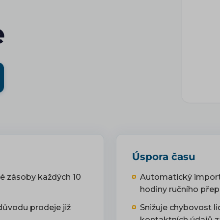
e
Úspora času
vé zásoby každých 10
Automatický import
hodiny ručního přep
důvodu prodeje již
Snižuje chybovost l
kontaktních údajů z