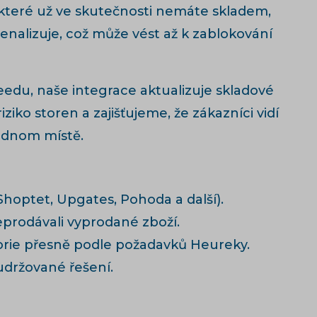
í, které už ve skutečnosti nemáte skladem,
enalizuje, což může vést až k zablokování
eedu, naše integrace aktualizuje skladové
ko storen a zajišťujeme, že zákazníci vidí
ednom místě.
optet, Upgates, Pohoda a další).
eprodávali vyprodané zboží.
orie přesně podle požadavků Heureky.
udržované řešení.