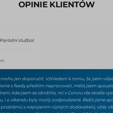
OPINIE KLIENTÓW
Parádní služba!
ání
 mohu jen doporučit. Vzhledem k tomu, že jsem vůbe
 jsme s feedy předtím nepracovali, měla jsem spoustu
firem, kde jsem se obrátila, mi v Conviu vše skvěle vys
u, i o víkendu byly maily zodpovězené. Řešili jsme 
 problémů s napojením různých dodavatelů, vždy vše v