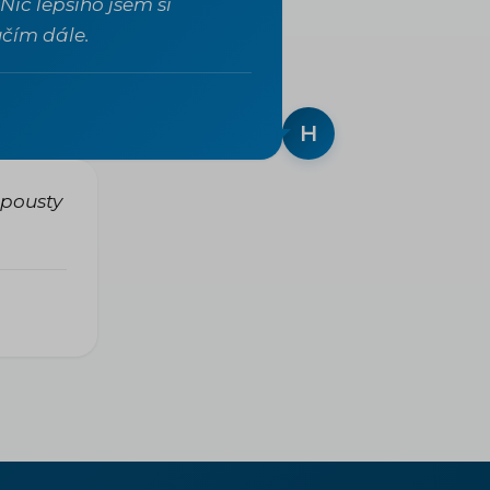
 Nic lepšího jsem si
čím dále.
H
spousty