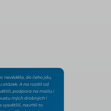
c nevěděla, do čeho jdu,
 otázek. A na rozdíl od
větlili, podpora na mailu i
spoustu mých drobných i
ysvětlili, navrhli to