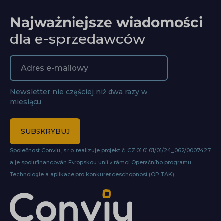
Najważniejsze wiadomości
dla e-sprzedawców
Newsletter nie częściej niż dwa razy w
miesiącu
SUBSKRYBUJ
Společnost Conviu, s.r.o. realizuje projekt č. CZ.01.01.01/01/24_062/0007427
a je spolufinancován Evropskou unií v rámci Operačního programu
Technologie a aplikace pro konkurenceschopnost (OP TAK)
.