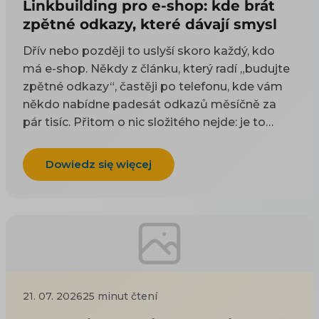
Linkbuilding pro e-shop: kde brát
zpětné odkazy, které dávají smysl
Dřív nebo později to uslyší skoro každý, kdo
má e-shop. Někdy z článku, který radí „budujte
zpětné odkazy“, častěji po telefonu, kde vám
někdo nabídne padesát odkazů měsíčně za
pár tisíc. Přitom o nic složitého nejde: je to
odkaz z cizí stránky na vaši. Google takové
odkazy odjakživa bere jako doporučení — čím
Dowiedz się więcej
víc důvěryhodných webů na vás ukazuje, tím
spíš vám uvěří i on. Práci na tom, aby jich
přibývalo, se říká linkbuilding. Potíž je, že když
si to začnete zjišťovat, najdete dva druhy rad a
ani jeden vám nepomůže. Návody psané pro
blogery poradí, ať napíšete skvělý článek, na
který budou ostatní odkazovat — jenže vy
21. 07. 2026
25 minut čtení
neprodáváte články, ale kotle nebo dětské
boty. Nabídky agentur zase prodávají balíček