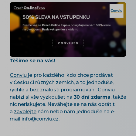
Těšíme se na vás!
Conviu
je pro každého, kdo chce prodávat
v Česku či různých zemích, a to jednoduše,
rychle a bez znalosti programování. Conviu
nabízí si vše vyzkoušet na
30 dní zdarma
, takže
nic neriskujete. Neváhejte se na nás obrátit
a
zavolejte
nám nebo nám jednoduše na e-
mail info@conviu.cz.