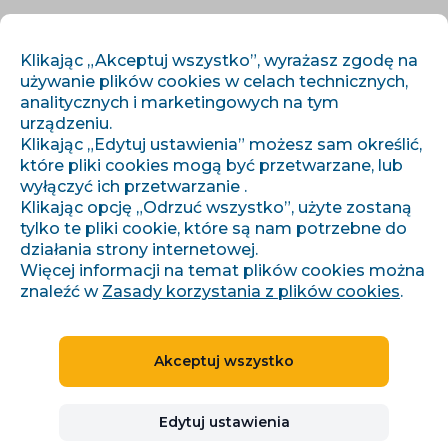
PL
ZALOGUJ SIĘ
ZAREJESTRUJ SIĘ
Klikając „Akceptuj wszystko”, wyrażasz zgodę na
używanie plików cookies w celach technicznych,
analitycznych i marketingowych na tym
urządzeniu.
Klikając „Edytuj ustawienia” możesz sam określić,
które pliki cookies mogą być przetwarzane, lub
wyłączyć ich przetwarzanie .
Klikając opcję „Odrzuć wszystko”, użyte zostaną
›
›
Úvod
Artykuły i informacje
Conviu na Czech On-line Expo 2024
tylko te pliki cookie, które są nam potrzebne do
działania strony internetowej.
Więcej informacji na temat plików cookies można
znaleźć w
Zasady korzystania z plików cookies
.
Conviu na Czech On-line
Expo 2024
Akceptuj wszystko
Denisa Pilařová
Edytuj ustawienia
31.01.2024
2 minuty czytania