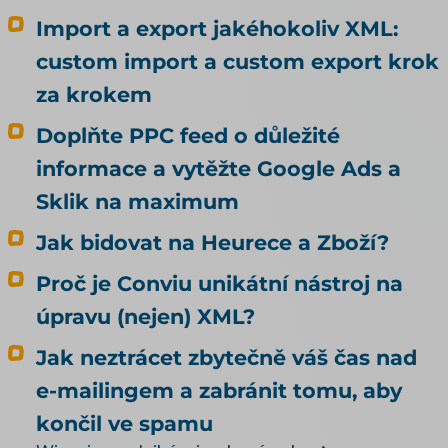
se tedy rozhodl vědomě. Alza zjistila, že za ni
Import a export jakéhokoliv XML:
rozhodlo nastavení, které kvůli agentům nikdo
custom import a custom export krok
nedělal. Rada, kterou k tomu na internetu
za krokem
najdete, bývá pořád stejná: dejte do pořádku
produktová data. Je to dobrá rada, jen
Doplňte PPC feed o důležité
odpovídá na jinou otázku, než si většina lidí
informace a vytěžte Google Ads a
myslí. Kvalitní data rozhodují o tom, jestli vás
umělá inteligence doporučí. To, jestli u vás
Sklik na maximum
agent nakoupí, neovlivní ani trochu. Tenhle
Jak bidovat na Heurece a Zboží?
článek je proto o nakupování, ne o
doporučování. Odpovídá na tři otázky: Může u
Proč je Conviu unikátní nástroj na
mě agent nakoupit už dnes, i když jsem to
úpravu (nejen) XML?
nikde nepovolil? Co bych musel udělat, aby u
mě mohl nakupovat oficiálně, a vyplatí se to?
Jak neztrácet zbytečně váš čas nad
Kdo zaplatí škodu, když agent koupí něco
e-mailingem a zabránit tomu, aby
jiného, než měl? Jak vás má umělá inteligence
končil ve spamu
vůbec najít a doporučit, řeší téma SEO a UX pro