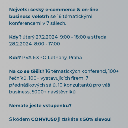
Největší český e-commerce & on-line
business veletrh
se 16 tématickými
konferencemi v 7 sálech.
Kdy?
úterý 27.2.2024 9:00 - 18:00 a středa
28.2.2024 8:00 - 17:00
Kde?
PVA EXPO Letňany, Praha
Na co se těšit?
16 tématických konferencí, 100+
řečníků, 100+ vystavujících firem, 7
přednáškových sálů, 10 konzultantů pro váš
business, 5000+ návštěvníků
Nemáte ještě vstupenku?
S kódem
CONVIU50
ji získáte s
50% slevou
!