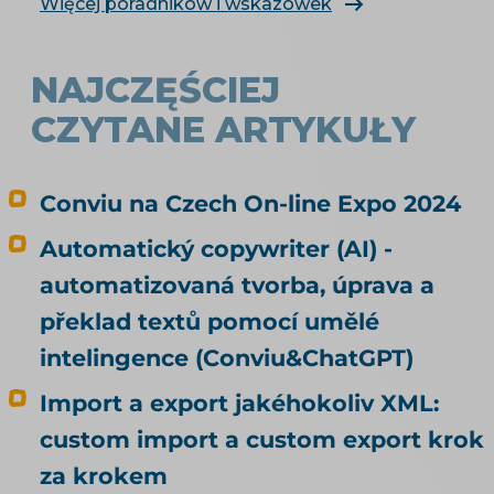
e-shop. Čím konkrétně naplnit produktová
Więcej poradników i wskazówek
data, rozebírá téma produktové feedy a
napojení e-shopu.
NAJCZĘŚCIEJ
CZYTANE ARTYKUŁY
Conviu na Czech On-line Expo 2024
Automatický copywriter (AI) -
automatizovaná tvorba, úprava a
překlad textů pomocí umělé
intelingence (Conviu&ChatGPT)
Import a export jakéhokoliv XML:
custom import a custom export krok
za krokem