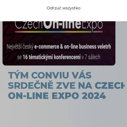
Odrzuć wszystko
TÝM CONVIU VÁS
SRDEČNĚ ZVE NA
CZEC
ON-LINE EXPO 2024