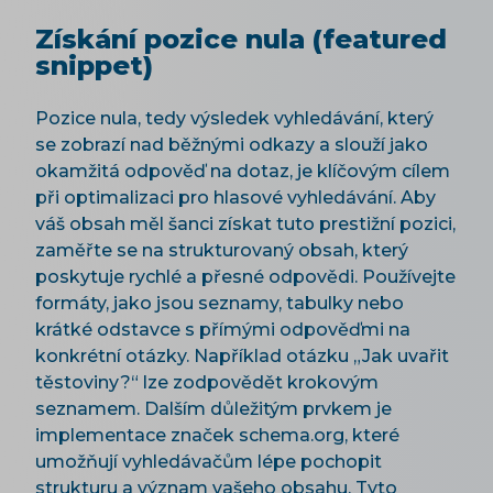
Získání pozice nula (featured
snippet)
Pozice nula, tedy výsledek vyhledávání, který
se zobrazí nad běžnými odkazy a slouží jako
okamžitá odpověď na dotaz, je klíčovým cílem
při optimalizaci pro hlasové vyhledávání. Aby
váš obsah měl šanci získat tuto prestižní pozici,
zaměřte se na strukturovaný obsah, který
poskytuje rychlé a přesné odpovědi. Používejte
formáty, jako jsou seznamy, tabulky nebo
krátké odstavce s přímými odpověďmi na
konkrétní otázky. Například otázku „Jak uvařit
těstoviny?“ lze zodpovědět krokovým
seznamem. Dalším důležitým prvkem je
implementace značek schema.org, které
umožňují vyhledávačům lépe pochopit
strukturu a význam vašeho obsahu. Tyto