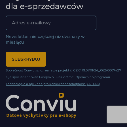
dla e-sprzedawców
Newsletter nie częściej niż dwa razy w
miesiącu
SUBSKRYBUJ
Společnost Conviu, s.r.o. realizuje projekt č. CZ.01.01.01/01/24_062/0007427
a je spolufinancován Evropskou unií v rámci Operačního programu
Technologie a aplikace pro konkurenceschopnost (OP TAK)
.