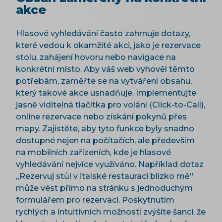
akce
Hlasové vyhledávání často zahrnuje dotazy,
které vedou k okamžité akci, jako je rezervace
stolu, zahájení hovoru nebo navigace na
konkrétní místo. Aby váš web vyhověl těmto
potřebám, zaměřte se na vytváření obsahu,
který takové akce usnadňuje. Implementujte
jasně viditelná tlačítka pro volání (Click-to-Call),
online rezervace nebo získání pokynů přes
mapy. Zajistěte, aby tyto funkce byly snadno
dostupné nejen na počítačích, ale především
na mobilních zařízeních, kde je hlasové
vyhledávání nejvíce využíváno. Například dotaz
„Rezervuj stůl v italské restauraci blízko mě“
může vést přímo na stránku s jednoduchým
formulářem pro rezervaci. Poskytnutím
rychlých a intuitivních možností zvýšíte šanci, že