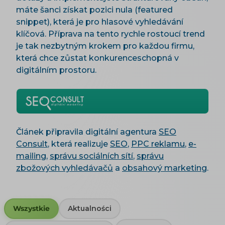
máte šanci získat pozici nula (featured
snippet), která je pro hlasové vyhledávání
klíčová. Příprava na tento rychle rostoucí trend
je tak nezbytným krokem pro každou firmu,
která chce zůstat konkurenceschopná v
digitálním prostoru.
Článek připravila digitální agentura
SEO
Consult
, která realizuje
SEO
,
PPC reklamu
,
e-
mailing
,
správu sociálních sítí
,
správu
zbožových vyhledávačů
a
obsahový marketing
.
Wszystkie
Aktualności