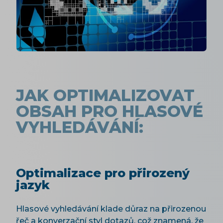
JAK OPTIMALIZOVAT
OBSAH PRO HLASOVÉ
VYHLEDÁVÁNÍ:
Optimalizace pro přirozený
jazyk
Hlasové vyhledávání klade důraz na přirozenou
řeč a konverzační styl dotazů, což znamená, že