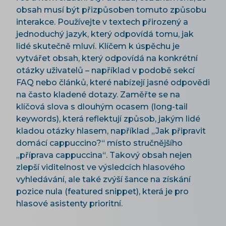
obsah musí být přizpůsoben tomuto způsobu
interakce. Používejte v textech přirozený a
jednoduchý jazyk, který odpovídá tomu, jak
lidé skutečně mluví. Klíčem k úspěchu je
vytvářet obsah, který odpovídá na konkrétní
otázky uživatelů – například v podobě sekcí
FAQ nebo článků, které nabízejí jasné odpovědi
na často kladené dotazy. Zaměřte se na
klíčová slova s dlouhým ocasem (long-tail
keywords), která reflektují způsob, jakým lidé
kladou otázky hlasem, například „Jak připravit
domácí cappuccino?“ místo stručnějšího
„příprava cappuccina“. Takový obsah nejen
zlepší viditelnost ve výsledcích hlasového
vyhledávání, ale také zvýší šance na získání
pozice nula (featured snippet), která je pro
hlasové asistenty prioritní.