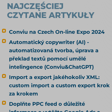
NAJCZĘŚCIEJ
CZYTANE ARTYKUŁY
Conviu na Czech On-line Expo 2024
Automatický copywriter (AI) -
automatizovaná tvorba, úprava a
překlad textů pomocí umělé
intelingence (Conviu&ChatGPT)
Import a export jakéhokoliv XML:
custom import a custom export krok
za krokem
Doplňte PPC feed o důležité