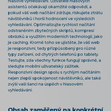
hlasové vyhledávání. Uživatelé hlasových
asistentů očekávají okamžité odpovědi, a
pokud váš web načítání zdržuje, riskujete ztrátu
návštěvníků i horší hodnocení ve výsledcích
vyhledávání. Optimalizujte rychlost načítání
odstraněním zbytečných skriptů, kompresí
obrázků a využitím moderních technologií, jako
je caching. Kromě toho se ujistěte, že váš web
je responzivní, tedy přizpůsobený pro různé
typy zařízení, od chytrých telefonů po tablety.
Testujte, zda všechny funkce fungují správně, a
sledujte mobilní uživatelský zážitek.
Responzivní design spolu s rychlým načítáním
nejen zlepší spokojenost návštěvníků, ale také
zvýší vaši šanci na úspěch v hlasovém
vyhledávání.
Obsah zaměřený na konkrétní