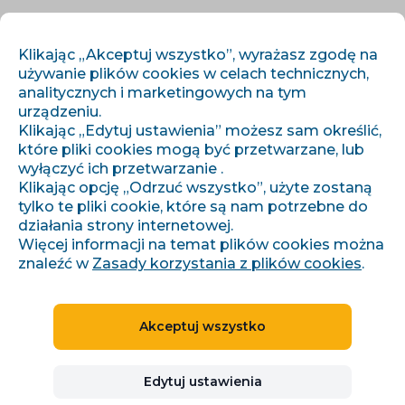
PL
ZALOGUJ SIĘ
ZAREJESTRUJ SIĘ
Klikając „Akceptuj wszystko”, wyrażasz zgodę na
używanie plików cookies w celach technicznych,
analitycznych i marketingowych na tym
urządzeniu.
Klikając „Edytuj ustawienia” możesz sam określić,
które pliki cookies mogą być przetwarzane, lub
wyłączyć ich przetwarzanie .
Klikając opcję „Odrzuć wszystko”, użyte zostaną
›
›
Úvod
Artykuły i informacje
tylko te pliki cookie, które są nam potrzebne do
Hlasoví asistenti mění způsob, jakým lidé vyhledávají – jak toho
využít v SEO?
działania strony internetowej.
Więcej informacji na temat plików cookies można
znaleźć w
Zasady korzystania z plików cookies
.
Hlasoví asistenti mění
Akceptuj wszystko
způsob, jakým lidé
vyhledávají – jak toho
Edytuj ustawienia