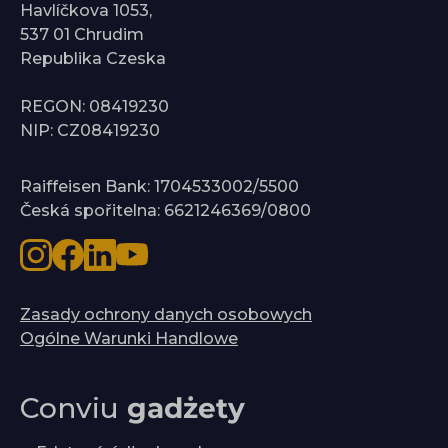
Havlíčkova 1053,
537 01 Chrudim
Republika Czeska
REGON: 08419230
NIP: CZ08419230
Raiffeisen Bank: 1704533002/5500
Česká spořitelna: 6621246369/0800
Zasady ochrony danych osobowych
Ogólne Warunki Handlowe
Conviu
gadżety