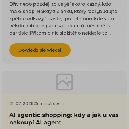
Dřív nebo později to uslyší skoro každý, kdo
má e-shop. Někdy z článku, který radí „budujte
zpětné odkazy“, častěji po telefonu, kde vám
někdo nabídne padesát odkazů měsíčně za
pár tisíc. Přitom o nic složitého nejde: je to
odkaz z cizí stránky na vaši. Google takové
odkazy odjakživa bere jako doporučení — čím
Dowiedz się więcej
víc důvěryhodných webů na vás ukazuje, tím
spíš vám uvěří i on. Práci na tom, aby jich
přibývalo, se říká linkbuilding. Potíž je, že když
si to začnete zjišťovat, najdete dva druhy rad a
ani jeden vám nepomůže. Návody psané pro
blogery poradí, ať napíšete skvělý článek, na
který budou ostatní odkazovat — jenže vy
21. 07. 2026
25 minut čtení
neprodáváte články, ale kotle nebo dětské
boty. Nabídky agentur zase prodávají balíček
AI agentic shopping: kdy a jak u vás
odkazů, u kterých se nedozvíte, odkud se
nakoupí AI agent
vezmou ani co udělají. Tenhle text jde třetí