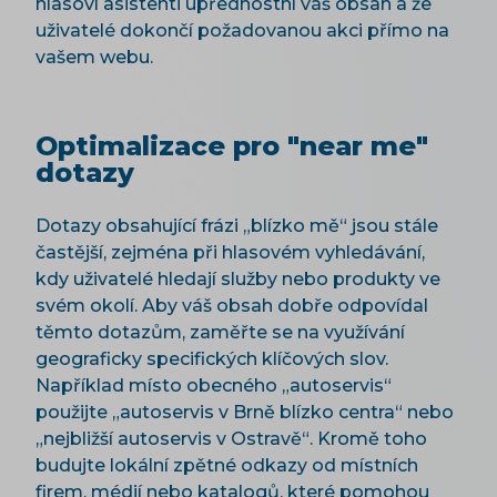
hlasoví asistenti upřednostní váš obsah a že
uživatelé dokončí požadovanou akci přímo na
vašem webu.
Optimalizace pro "near me"
dotazy
Dotazy obsahující frázi „blízko mě“ jsou stále
častější, zejména při hlasovém vyhledávání,
kdy uživatelé hledají služby nebo produkty ve
svém okolí. Aby váš obsah dobře odpovídal
těmto dotazům, zaměřte se na využívání
geograficky specifických klíčových slov.
Například místo obecného „autoservis“
použijte „autoservis v Brně blízko centra“ nebo
„nejbližší autoservis v Ostravě“. Kromě toho
budujte lokální zpětné odkazy od místních
firem, médií nebo katalogů, které pomohou