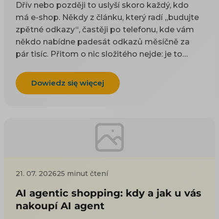
Dřív nebo později to uslyší skoro každý, kdo
má e-shop. Někdy z článku, který radí „budujte
zpětné odkazy“, častěji po telefonu, kde vám
někdo nabídne padesát odkazů měsíčně za
pár tisíc. Přitom o nic složitého nejde: je to
odkaz z cizí stránky na vaši. Google takové
odkazy odjakživa bere jako doporučení — čím
Dowiedz się więcej
víc důvěryhodných webů na vás ukazuje, tím
spíš vám uvěří i on. Práci na tom, aby jich
přibývalo, se říká linkbuilding. Potíž je, že když
si to začnete zjišťovat, najdete dva druhy rad a
ani jeden vám nepomůže. Návody psané pro
blogery poradí, ať napíšete skvělý článek, na
který budou ostatní odkazovat — jenže vy
21. 07. 2026
25 minut čtení
neprodáváte články, ale kotle nebo dětské
boty. Nabídky agentur zase prodávají balíček
AI agentic shopping: kdy a jak u vás
odkazů, u kterých se nedozvíte, odkud se
nakoupí AI agent
vezmou ani co udělají. Tenhle text jde třetí