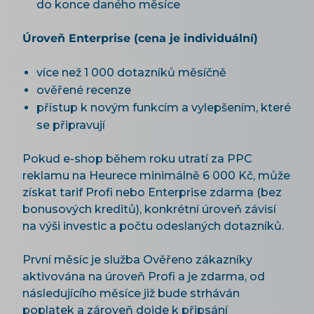
do konce daného měsíce
Úroveň Enterprise (cena je individuální)
více než 1 000 dotazníků měsíčně
ověřené recenze
přístup k novým funkcím a vylepšením, které
se připravují
Pokud e-shop během roku utratí za PPC
reklamu na Heurece minimálně 6 000 Kč, může
získat tarif Profi nebo Enterprise zdarma (bez
bonusových kreditů), konkrétní úroveň závisí
na výši investic a počtu odeslaných dotazníků.
První měsíc je služba Ověřeno zákazníky
aktivována na úroveň Profi a je zdarma, od
následujícího měsíce již bude strháván
poplatek a zároveň dojde k připsání