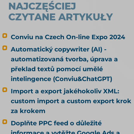
NAJCZĘŚCIEJ
CZYTANE ARTYKUŁY
Conviu na Czech On-line Expo 2024
Automatický copywriter (AI) -
automatizovaná tvorba, úprava a
překlad textů pomocí umělé
intelingence (Conviu&ChatGPT)
Import a export jakéhokoliv XML:
custom import a custom export krok
za krokem
Doplňte PPC feed o důležité
informace a vytěžte Google Ads a