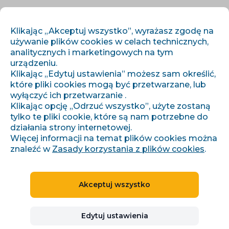
PL
ZALOGUJ SIĘ
ZAREJESTRUJ SIĘ
Klikając „Akceptuj wszystko”, wyrażasz zgodę na
używanie plików cookies w celach technicznych,
analitycznych i marketingowych na tym
urządzeniu.
Klikając „Edytuj ustawienia” możesz sam określić,
które pliki cookies mogą być przetwarzane, lub
wyłączyć ich przetwarzanie .
Klikając opcję „Odrzuć wszystko”, użyte zostaną
›
›
Úvod
Artykuły i informacje
Změny ve službě Ověřeno zákazníky
tylko te pliki cookie, które są nam potrzebne do
działania strony internetowej.
Więcej informacji na temat plików cookies można
znaleźć w
Zasady korzystania z plików cookies
.
Změny ve službě Ověřeno
zákazníky
Akceptuj wszystko
Alena Pilařová
Edytuj ustawienia
09.09.2025
Zaktualizowano 28. 7. 2026
2 minuty czytania