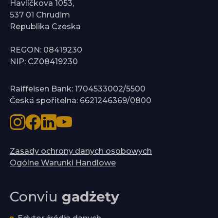
Havlíčkova 1053,
537 01 Chrudim
Republika Czeska
REGON: 08419230
NIP: CZ08419230
Raiffeisen Bank: 1704533002/5500
Česká spořitelna: 6621246369/0800
Zasady ochrony danych osobowych
Ogólne Warunki Handlowe
Conviu
gadżety