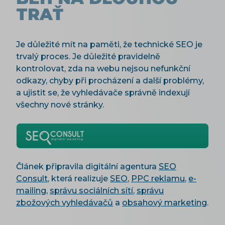
TRAŤ
Je důležité mít na paměti, že technické SEO je
trvalý proces. Je důležité pravidelně
kontrolovat, zda na webu nejsou nefunkční
odkazy, chyby při procházení a další problémy,
a ujistit se, že vyhledávače správně indexují
všechny nové stránky.
Článek připravila digitální agentura
SEO
Consult
, která realizuje
SEO
,
PPC reklamu
,
e-
mailing
,
správu sociálních sítí
,
správu
zbožových vyhledávačů
a
obsahový marketing
.