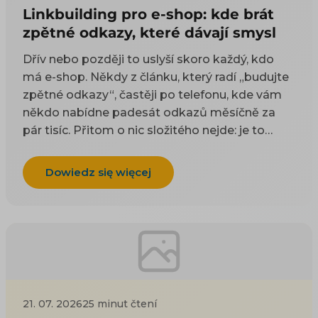
Linkbuilding pro e-shop: kde brát
zpětné odkazy, které dávají smysl
Dřív nebo později to uslyší skoro každý, kdo
má e-shop. Někdy z článku, který radí „budujte
zpětné odkazy“, častěji po telefonu, kde vám
někdo nabídne padesát odkazů měsíčně za
pár tisíc. Přitom o nic složitého nejde: je to
odkaz z cizí stránky na vaši. Google takové
odkazy odjakživa bere jako doporučení — čím
Dowiedz się więcej
víc důvěryhodných webů na vás ukazuje, tím
spíš vám uvěří i on. Práci na tom, aby jich
přibývalo, se říká linkbuilding. Potíž je, že když
si to začnete zjišťovat, najdete dva druhy rad a
ani jeden vám nepomůže. Návody psané pro
blogery poradí, ať napíšete skvělý článek, na
který budou ostatní odkazovat — jenže vy
21. 07. 2026
25 minut čtení
neprodáváte články, ale kotle nebo dětské