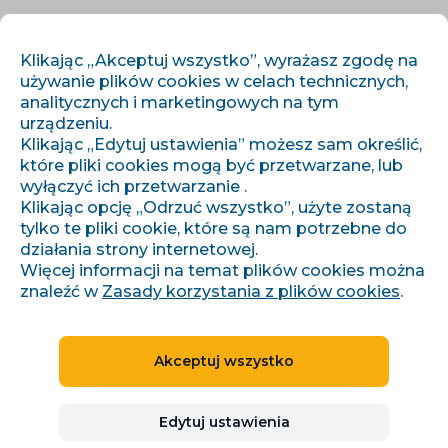
PL
ZALOGUJ SIĘ
ZAREJESTRUJ SIĘ
Klikając „Akceptuj wszystko”, wyrażasz zgodę na
używanie plików cookies w celach technicznych,
analitycznych i marketingowych na tym
urządzeniu.
Klikając „Edytuj ustawienia” możesz sam określić,
które pliki cookies mogą być przetwarzane, lub
wyłączyć ich przetwarzanie .
Klikając opcję „Odrzuć wszystko”, użyte zostaną
›
›
Úvod
Artykuły i informacje
tylko te pliki cookie, które są nam potrzebne do
Co je to technické SEO a jak jej využít pro optimalizaci webu
działania strony internetowej.
Więcej informacji na temat plików cookies można
znaleźć w
Zasady korzystania z plików cookies
.
Co je to technické SEO a
Akceptuj wszystko
jak jej využít pro
optimalizaci webu
Edytuj ustawienia