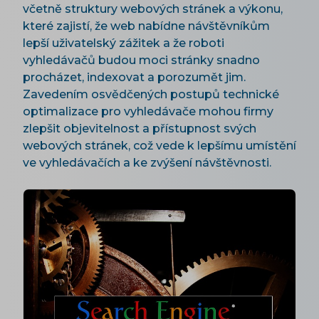
včetně struktury webových stránek a výkonu,
které zajistí, že web nabídne návštěvníkům
lepší uživatelský zážitek a že roboti
vyhledávačů budou moci stránky snadno
procházet, indexovat a porozumět jim.
Zavedením osvědčených postupů technické
optimalizace pro vyhledávače mohou firmy
zlepšit objevitelnost a přístupnost svých
webových stránek, což vede k lepšímu umístění
ve vyhledávačích a ke zvýšení návštěvnosti.