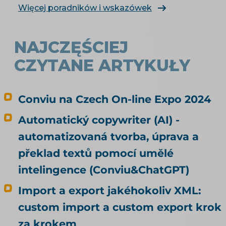
e-shop. Čím konkrétně naplnit produktová
Więcej poradników i wskazówek
data, rozebírá téma produktové feedy a
napojení e-shopu.
NAJCZĘŚCIEJ
CZYTANE ARTYKUŁY
Conviu na Czech On-line Expo 2024
Automatický copywriter (AI) -
automatizovaná tvorba, úprava a
překlad textů pomocí umělé
intelingence (Conviu&ChatGPT)
Import a export jakéhokoliv XML:
custom import a custom export krok
za krokem