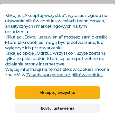
PL
ZALOGUJ SIĘ
ZAREJESTRUJ SIĘ
Klikając „Akceptuj wszystko”, wyrażasz zgodę na
używanie plików cookies w celach technicznych,
analitycznych i marketingowych na tym
urządzeniu.
Klikając „Edytuj ustawienia” możesz sam określić,
które pliki cookies mogą być przetwarzane, lub
wyłączyć ich przetwarzanie .
Klikając opcję „Odrzuć wszystko”, użyte zostaną
›
›
Úvod
Artykuły i informacje
Co přináší nový Consent mode 2.0
tylko te pliki cookie, które są nam potrzebne do
działania strony internetowej.
Więcej informacji na temat plików cookies można
znaleźć w
Zasady korzystania z plików cookies
.
Co přináší nový Consent
mode 2.0
Akceptuj wszystko
Adéla Brožová
Edytuj ustawienia
23.02.2024
Zaktualizowano 28. 7. 2026
5 minuty czytania