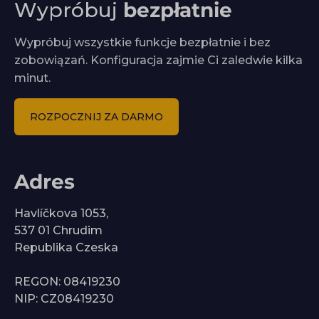
Wypróbuj
bezpłatnie
Wypróbuj wszystkie funkcje bezpłatnie i bez
zobowiązań. Konfiguracja zajmie Ci zaledwie kilka
minut.
ROZPOCZNIJ ZA DARMO
Adres
Havlíčkova 1053,
537 01 Chrudim
Republika Czeska
REGON: 08419230
NIP: CZ08419230