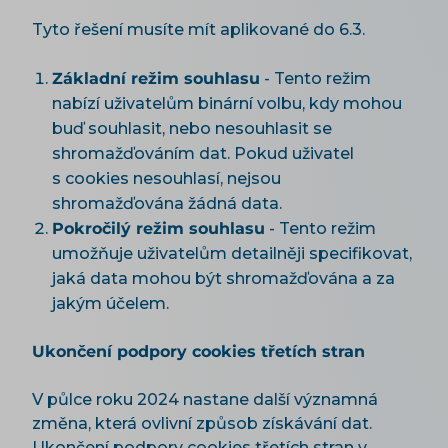
Tyto řešení musíte mít aplikované do 6.3.
Základní režim souhlasu
- Tento režim
nabízí uživatelům binární volbu, kdy mohou
buď souhlasit, nebo nesouhlasit se
shromažďováním dat. Pokud uživatel
s cookies nesouhlasí, nejsou
shromažďována žádná data.
Pokročilý režim souhlasu
- Tento režim
umožňuje uživatelům detailněji specifikovat,
jaká data mohou být shromažďována a za
jakým účelem.
Ukončení podpory cookies třetích stran
V půlce roku 2024 nastane další významná
změna, která ovlivní způsob získávání dat.
Ukončení podpory cookies třetích stran v