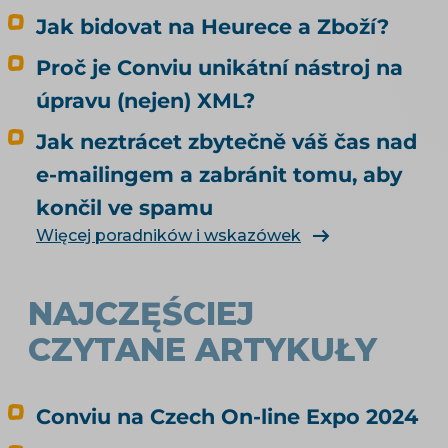
agent nakoupí, neovlivní ani trochu. Tenhle
Jak bidovat na Heurece a Zboží?
článek je proto o nakupování, ne o
doporučování. Odpovídá na tři otázky: Může u
Proč je Conviu unikátní nástroj na
mě agent nakoupit už dnes, i když jsem to
úpravu (nejen) XML?
nikde nepovolil? Co bych musel udělat, aby u
mě mohl nakupovat oficiálně, a vyplatí se to?
Jak neztrácet zbytečně váš čas nad
Kdo zaplatí škodu, když agent koupí něco
e-mailingem a zabránit tomu, aby
jiného, než měl? Jak vás má umělá inteligence
končil ve spamu
vůbec najít a doporučit, řeší téma SEO a UX pro
e-shop. Čím konkrétně naplnit produktová
Więcej poradników i wskazówek
data, rozebírá téma produktové feedy a
napojení e-shopu.
NAJCZĘŚCIEJ
CZYTANE ARTYKUŁY
Conviu na Czech On-line Expo 2024