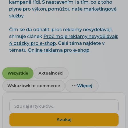
kampaně řídí. S nastavením i s tím, co z toho
plyne pro výkon, pomůžou naše
marketingové
služby
.
Čím se dá odhalit, proč reklamy nevydělávají,
shrnuje článek
Proč moje reklamy nevydělávají:
4 otázky pro e-shop
. Celé téma najdete v
tématu
Online reklama pro e-shop
.
Wszystkie
Aktualności
Więcej
Wskazówki e-commerce
Szukaj
artykułów...
Szukaj