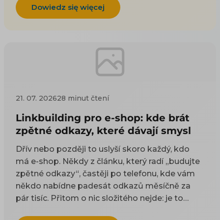
Dowiedz się więcej
21. 07. 2026
28 minut čtení
Linkbuilding pro e-shop: kde brát
zpětné odkazy, které dávají smysl
Dřív nebo později to uslyší skoro každý, kdo
má e-shop. Někdy z článku, který radí „budujte
zpětné odkazy“, častěji po telefonu, kde vám
někdo nabídne padesát odkazů měsíčně za
pár tisíc. Přitom o nic složitého nejde: je to
odkaz z cizí stránky na vaši. Google takové