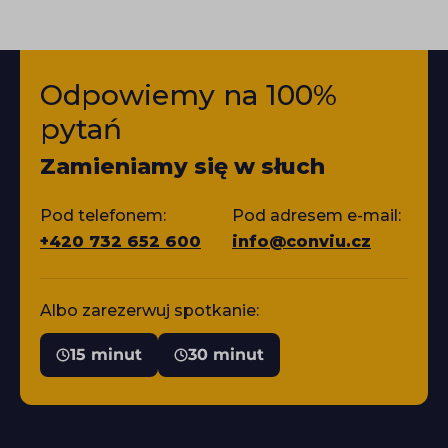
Odpowiemy na 100%
pytań
Zamieniamy się w słuch
Pod telefonem:
Pod adresem e-mail:
+420 732 652 600
info@conviu.cz
Albo zarezerwuj spotkanie:
15 minut
30 minut