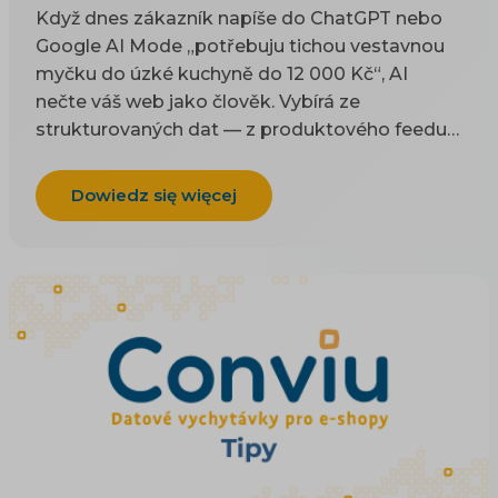
Když dnes zákazník napíše do ChatGPT nebo
Google AI Mode „potřebuju tichou vestavnou
myčku do úzké kuchyně do 12 000 Kč“, AI
nečte váš web jako člověk. Vybírá ze
strukturovaných dat — z produktového feedu a
z kódu na stránce. Tenhle článek je technický
návod, co do těch dat dát a jak je naplnit, aby
Dowiedz się więcej
vás AI uměla doporučit. Proč na AI viditelnosti
záležet a co přináší byznysu řešíme zvlášť; tady
jde o konkrétní pole, tagy a kód. Co je
produktový feed a jak funguje, vysvětlují
základy XML a CSV feedu.