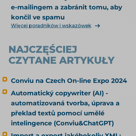
e-mailingem a zabránit tomu, aby
končil ve spamu
Więcej poradników i wskazówek
NAJCZĘŚCIEJ
CZYTANE ARTYKUŁY
Conviu na Czech On-line Expo 2024
Automatický copywriter (AI) -
automatizovaná tvorba, úprava a
překlad textů pomocí umělé
intelingence (Conviu&ChatGPT)
Import a export jakéhokoliv XML: