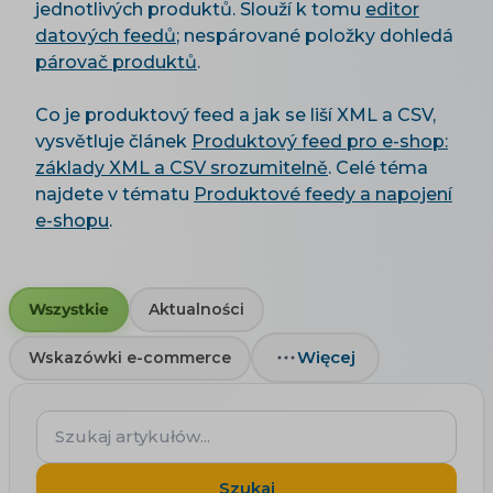
jednotlivých produktů. Slouží k tomu
editor
datových feedů
; nespárované položky dohledá
párovač produktů
.
Co je produktový feed a jak se liší XML a CSV,
vysvětluje článek
Produktový feed pro e-shop:
základy XML a CSV srozumitelně
. Celé téma
najdete v tématu
Produktové feedy a napojení
e-shopu
.
Wszystkie
Aktualności
Więcej
Wskazówki e-commerce
Szukaj
artykułów...
Szukaj