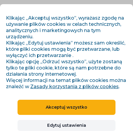
PL
ZALOGUJ SIĘ
ZAREJESTRUJ SIĘ
Klikając „Akceptuj wszystko”, wyrażasz zgodę na
używanie plików cookies w celach technicznych,
analitycznych i marketingowych na tym
urządzeniu.
Klikając „Edytuj ustawienia” możesz sam określić,
które pliki cookies mogą być przetwarzane, lub
wyłączyć ich przetwarzanie .
Klikając opcję „Odrzuć wszystko”, użyte zostaną
›
›
Úvod
Artykuły i informacje
tylko te pliki cookie, które są nam potrzebne do
Jak upravovat XML data v Conviu pro zbožové porovnávače
działania strony internetowej.
Więcej informacji na temat plików cookies można
znaleźć w
Zasady korzystania z plików cookies
.
Jak upravovat XML data
Akceptuj wszystko
v Conviu pro zbožové
porovnávače
Edytuj ustawienia