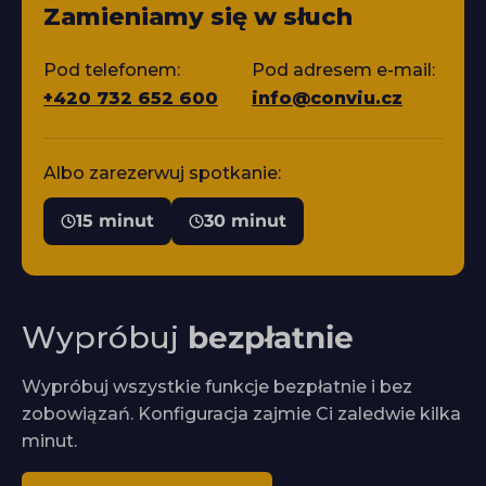
Zamieniamy się w słuch
Pod telefonem:
Pod adresem e-mail:
+420 732 652 600
info@conviu.cz
Albo zarezerwuj spotkanie:
15 minut
30 minut
Wypróbuj
bezpłatnie
Wypróbuj wszystkie funkcje bezpłatnie i bez
zobowiązań. Konfiguracja zajmie Ci zaledwie kilka
minut.