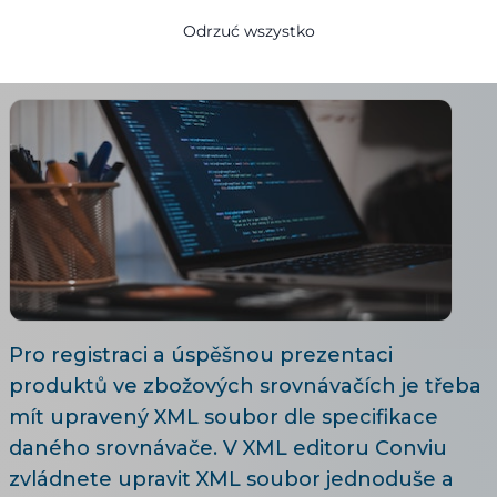
Ivana Broklová
Odrzuć wszystko
26.09.2020
Zaktualizowano 28. 7. 2026
8 minuty czytania
Pro registraci a úspěšnou prezentaci
produktů ve zbožových srovnávačích je třeba
mít upravený XML soubor dle specifikace
daného srovnávače. V XML editoru Conviu
zvládnete upravit XML soubor jednoduše a