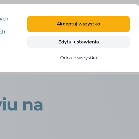
PL
ZALOGUJ SIĘ
ZAREJESTRUJ SIĘ
nych
Akceptuj wszystko
ich
Kontakty
WYPRÓBUJ ZA DARMO
Edytuj ustawienia
Odrzuć wszystko
iu na