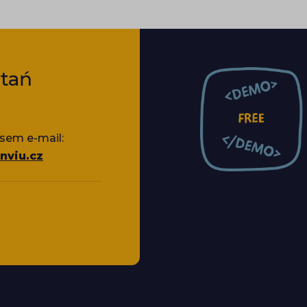
tań
sem e-mail:
nviu.cz