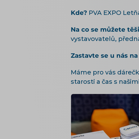
Kde?
PVA EXPO Letňa
Na co se můžete těši
vystavovatelů, předn
Zastavte se u nás na 
Máme pro vás dárečky
starosti a čas s naši