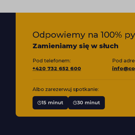
Odpowiemy na 100% py
Zamieniamy się w słuch
Pod telefonem:
Pod adre
+420 732 652 600
info@co
Albo zarezerwuj spotkanie:
15 minut
30 minut