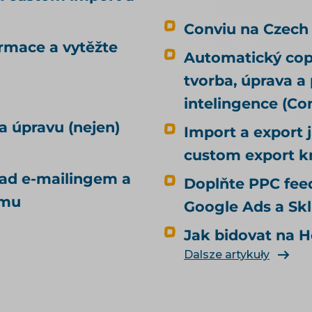
nedozvíte, odkud se vezmou ani co
Conviu na Czech
udělají. Tenhle text jde třetí cestou.
ormace a vytěžte
Nejdřív odpoví na otázku, kterou
Automatický copy
většina návodů přeskočí — jestli
tvorba, úprava a
odkazy vůbec potřebujete — a pak
ukáže, kde je e-shop reálně bere.
intelingence (C
Uvidíte taky, co se v českých článcích o
a úpravu (nejen)
Import a export 
odkazech běžně tvrdí, ačkoli se nám to
při ověřování nepotvrdilo. Je to jeden z
custom export k
článků tématu SEO a UX pro e-shop.
nad e-mailingem a
Doplňte PPC feed
Pořadí, ve kterém jednotlivé zdroje
amu
odkazů probíráme, je zároveň to,
Google Ads a Sk
kterým k nim chodíme u klientů —
Jak bidovat na H
proto text čtěte jako postup, ne jako
seznam možností.
Dalsze artykuły