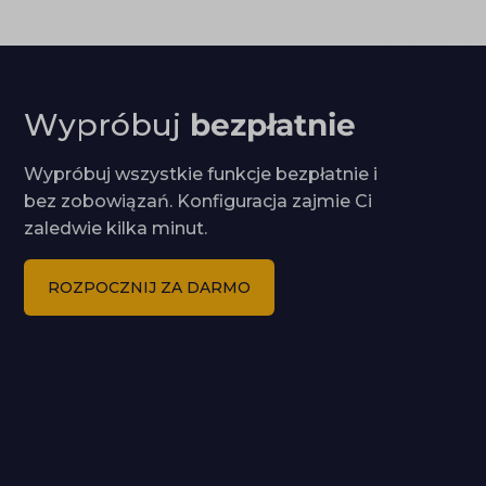
doporučit, řeší téma SEO a UX pro e-
shop. Čím konkrétně naplnit
produktová data, rozebírá téma
produktové feedy a napojení e-shopu.
Wypróbuj
bezpłatnie
Wypróbuj wszystkie funkcje bezpłatnie i
bez zobowiązań. Konfiguracja zajmie Ci
zaledwie kilka minut.
ROZPOCZNIJ ZA DARMO