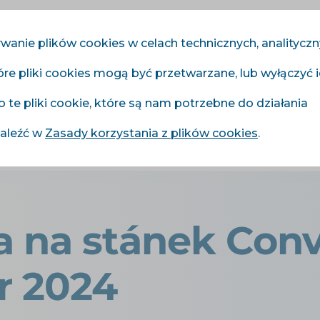
wanie plików cookies w celach technicznych, analitycz
óre pliki cookies mogą być przetwarzane, lub wyłączyć 
Moduły
Usługi
Cennik
Referencje
Blog
o te pliki cookie, które są nam potrzebne do działania
naleźć w
Zasady korzystania z plików cookies
.
ánka na stánek Conviu na Reshoper 2024
 na stánek Conv
r 2024