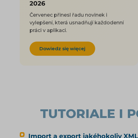
2026
Červenec přinesl řadu novinek i
vylepšení, která usnadňují každodenní
práci v aplikaci.
Dowiedz się więcej
TUTORIALE I 
Import a export jakéhokoliv XML