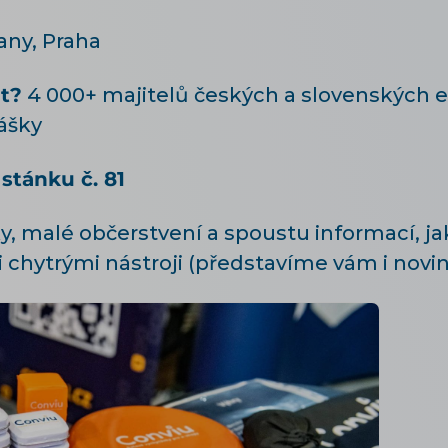
ny, Praha
t?
4 000+ majitelů českých a slovenských e
ášky
stánku č. 81
, malé občerstvení a spoustu informací, jak
mi chytrými nástroji (představíme vám i novin