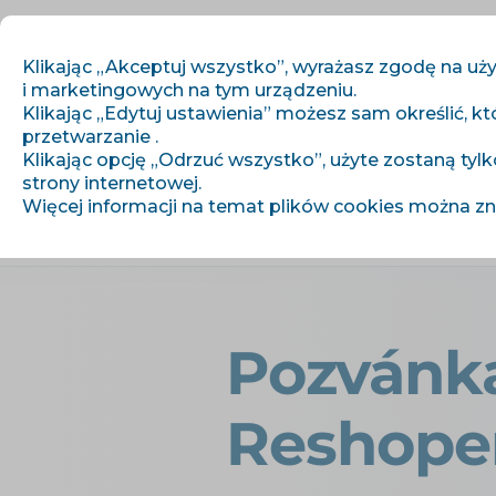
Klikając „Akceptuj wszystko”, wyrażasz zgodę na uży
i marketingowych na tym urządzeniu.
Klikając „Edytuj ustawienia” możesz sam określić, kt
przetwarzanie .
Zaczynamy
Klikając opcję „Odrzuć wszystko”, użyte zostaną tylk
strony internetowej.
Więcej informacji na temat plików cookies można z
›
›
Úvod
Artykuły i informacje
Pozv
Pozvánka
Reshope