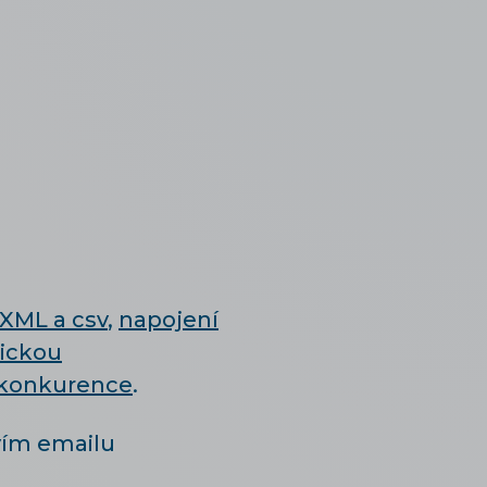
 XML a csv
,
napojení
ickou
 konkurence
.
vím emailu