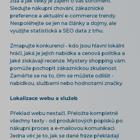
zda a jak velký je zájem o váš sortiment.
Sledujte nákupní chování, zákaznické
preference a aktuální e-commerce trendy.
Nespoléhejte se jen na články a dojmy, ale
využijte statistická a SEO data z trhu.
Zmapujte konkurenci - kdo jsou hlavní lokální
hráči, jaká je jejich nabídka a cenová politika a
jaké získávají recenze. Mystery shopping vám
pomůže pochopit zákaznickou zkušenost.
Zaměřte se na to, čím se můžete odlišit -
nabídkou, službami nebo hodnotami značky.
Lokalizace webu a služeb
Překlad webu nestačí. Přeložte kompletně
všechny texty - od produktových popisků po
nákupní proces a e-mailovou komunikaci.
Jedna věc je to, jak se dané fráze překládají