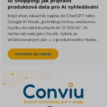
AI Shopping: jak připravit
produktová data pro AI vyhledávání
Když dnes zákazník napíše do ChatGPT nebo
Google AI Mode „potřebuju tichou vestavnou
myčku do úzké kuchyně do 12 000 Kč“, AI
nečte váš web jako člověk. Vybírá ze
strukturovaných dat — z produktového feedu a
z kódu na stránce. Tenhle článek je technický
návod, co do těch dat dát a jak je naplnit, aby
Dowiedz się więcej
vás AI uměla doporučit. Proč na AI viditelnosti
záležet a co přináší byznysu řešíme zvlášť; tady
jde o konkrétní pole, tagy a kód. Co je
produktový feed a jak funguje, vysvětlují
základy XML a CSV feedu.