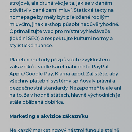
strojově, ale druhá věc je ta, jak se v daném
odvětví v dané zemi mluví. Statické texty na
homepage by měly být přeložené rodilým
mluvčím, jinak e-shop působí nedůvěryhodně.
Optimalizujte web pro místní vyhledávače
(lokální SEO) a respektujte kulturní normy a
stylistické nuance.
Platební metody přizpůsobte zvyklostem
zákazníků - vedle karet nabídněte PayPal,
Apple/Google Pay, Klarna apod. Zajistěte, aby
všechny platební systémy splňovaly právní a
bezpečnostní standardy. Nezapomeňte ale ani
na to, že v hodně státech, hlavně východních je
stále oblíbená dobírka.
Marketing a akvizice zákazníků
Ne každý marketingový nástroj funguje stejně