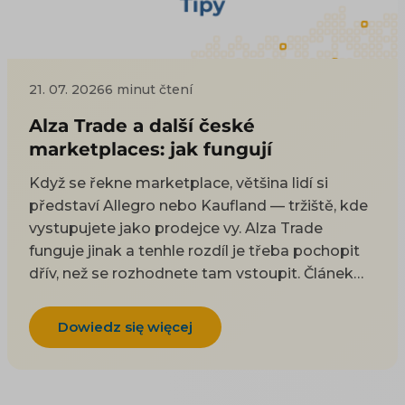
21. 07. 2026
6 minut čtení
Alza Trade a další české
marketplaces: jak fungují
Když se řekne marketplace, většina lidí si
představí Allegro nebo Kaufland — tržiště, kde
vystupujete jako prodejce vy. Alza Trade
funguje jinak a tenhle rozdíl je třeba pochopit
dřív, než se rozhodnete tam vstoupit. Článek
vysvětlí, jak hybridní model Alza Trade funguje,
čím se liší od klasického marketplace, jaké
Dowiedz się więcej
klade nároky a kam jinam se dá doma a na
Slovensku expandovat. Patří k tématu
Marketplace pro e-shop. Allegru (vč. sekcí