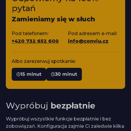
pytań
Zamieniamy się w słuch
Pod telefonem:
Pod adresem e-mail:
+420 732 652 600
info@conviu.cz
Albo zarezerwuj spotkanie:
15 minut
30 minut
Wypróbuj
bezpłatnie
Wypróbuj wszystkie funkcje bezpłatnie i bez
zobowiązań. Konfiguracja zajmie Ci zaledwie kilka