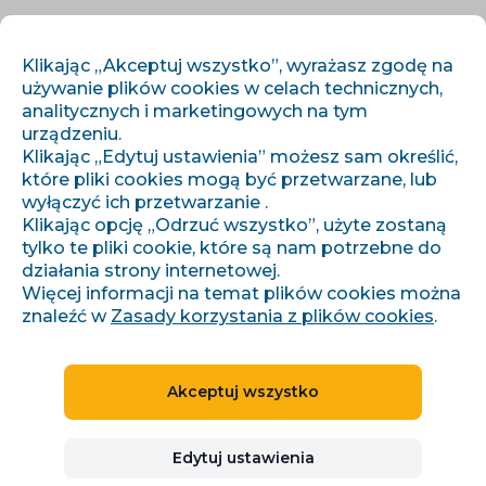
PL
ZALOGUJ SIĘ
ZAREJESTRUJ SIĘ
Klikając „Akceptuj wszystko”, wyrażasz zgodę na
używanie plików cookies w celach technicznych,
analitycznych i marketingowych na tym
urządzeniu.
Klikając „Edytuj ustawienia” możesz sam określić,
które pliki cookies mogą być przetwarzane, lub
wyłączyć ich przetwarzanie .
Klikając opcję „Odrzuć wszystko”, użyte zostaną
›
›
Úvod
Artykuły i informacje
tylko te pliki cookie, które są nam potrzebne do
Skryté náklady při expanzi, na které byste si měli dát pozor
działania strony internetowej.
Więcej informacji na temat plików cookies można
znaleźć w
Zasady korzystania z plików cookies
.
Skryté náklady při
Akceptuj wszystko
expanzi, na které byste si
měli dát pozor
Edytuj ustawienia