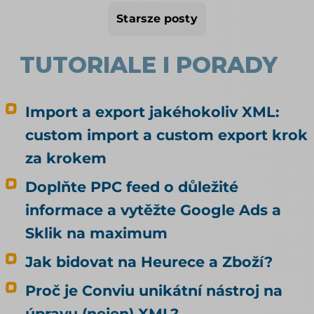
bývalých Mall a CZC) i Kauflandu se věnujeme v
Starsze posty
samostatných článcích; tady jde o Alzu a další
tuzemské možnosti.
TUTORIALE I PORADY
Import a export jakéhokoliv XML:
custom import a custom export krok
za krokem
Doplňte PPC feed o důležité
informace a vytěžte Google Ads a
Sklik na maximum
Jak bidovat na Heurece a Zboží?
Proč je Conviu unikátní nástroj na
úpravu (nejen) XML?