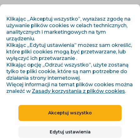
PL
ZALOGUJ SIĘ
ZAREJESTRUJ SIĘ
Klikając „Akceptuj wszystko”, wyrażasz zgodę na
używanie plików cookies w celach technicznych,
analitycznych i marketingowych na tym
urządzeniu.
Klikając „Edytuj ustawienia” możesz sam określić,
które pliki cookies mogą być przetwarzane, lub
wyłączyć ich przetwarzanie .
Klikając opcję „Odrzuć wszystko”, użyte zostaną
›
›
Úvod
Artykuły i informacje
Krásné Vánoce a šťastný nový rok
tylko te pliki cookie, które są nam potrzebne do
działania strony internetowej.
Więcej informacji na temat plików cookies można
znaleźć w
Zasady korzystania z plików cookies
.
Krásné Vánoce a šťastný
nový rok
Akceptuj wszystko
Denisa Pilařová
Edytuj ustawienia
15.12.2023
1 minuty czytania