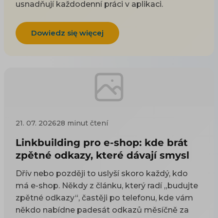
usnadňují každodenní práci v aplikaci.
Dowiedz się więcej
21. 07. 2026
28 minut čtení
Linkbuilding pro e-shop: kde brát
zpětné odkazy, které dávají smysl
Dřív nebo později to uslyší skoro každý, kdo
má e-shop. Někdy z článku, který radí „budujte
zpětné odkazy“, častěji po telefonu, kde vám
někdo nabídne padesát odkazů měsíčně za