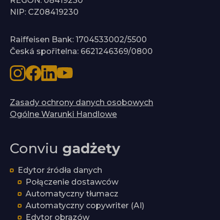
REGON: 08419230
NIP: CZ08419230
Raiffeisen Bank: 1704533002/5500
Česká spořitelna: 6621246369/0800
Zasady ochrony danych osobowych
Ogólne Warunki Handlowe
Conviu
gadżety
Edytor źródła danych
Połączenie dostawców
Automatyczny tłumacz
Automatyczny copywriter (AI)
Edytor obrazów