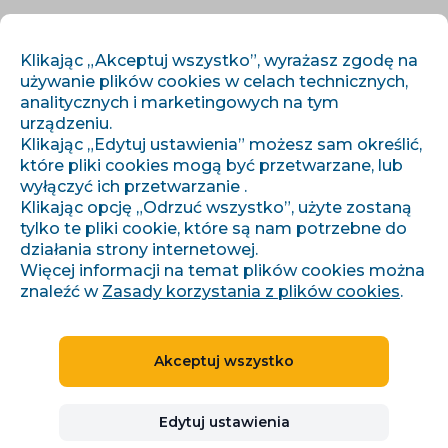
PL
ZALOGUJ SIĘ
ZAREJESTRUJ SIĘ
Klikając „Akceptuj wszystko”, wyrażasz zgodę na
używanie plików cookies w celach technicznych,
analitycznych i marketingowych na tym
urządzeniu.
Klikając „Edytuj ustawienia” możesz sam określić,
które pliki cookies mogą być przetwarzane, lub
wyłączyć ich przetwarzanie .
Klikając opcję „Odrzuć wszystko”, użyte zostaną
›
›
Úvod
Artykuły i informacje
tylko te pliki cookie, które są nam potrzebne do
Zářijová akce pro bidding na Zboží.cz
działania strony internetowej.
Więcej informacji na temat plików cookies można
znaleźć w
Zasady korzystania z plików cookies
.
Zářijová akce pro bidding
Akceptuj wszystko
na Zboží.cz
Edytuj ustawienia
Denisa Pilařová