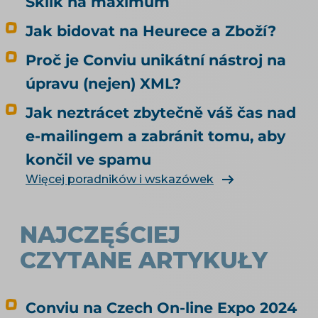
Sklik na maximum
Jak bidovat na Heurece a Zboží?
Proč je Conviu unikátní nástroj na
úpravu (nejen) XML?
Jak neztrácet zbytečně váš čas nad
e-mailingem a zabránit tomu, aby
končil ve spamu
Więcej poradników i wskazówek
NAJCZĘŚCIEJ
CZYTANE ARTYKUŁY
Conviu na Czech On-line Expo 2024