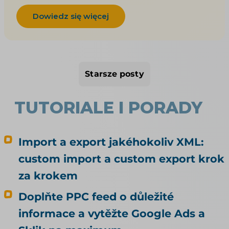
čím se liší od klasického marketplace, jaké
Dowiedz się więcej
klade nároky a kam jinam se dá doma a na
Slovensku expandovat. Patří k tématu
Marketplace pro e-shop. Allegru (vč. sekcí
bývalých Mall a CZC) i Kauflandu se věnujeme v
Starsze posty
samostatných článcích; tady jde o Alzu a další
tuzemské možnosti.
TUTORIALE I PORADY
Import a export jakéhokoliv XML:
custom import a custom export krok
za krokem
Doplňte PPC feed o důležité
informace a vytěžte Google Ads a