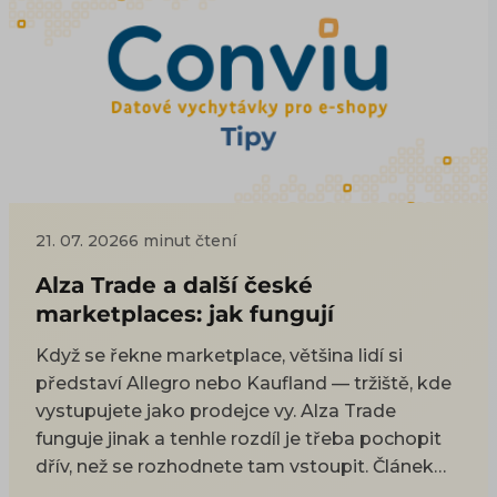
základy XML a CSV feedu.
21. 07. 2026
6 minut čtení
Alza Trade a další české
marketplaces: jak fungují
Když se řekne marketplace, většina lidí si
představí Allegro nebo Kaufland — tržiště, kde
vystupujete jako prodejce vy. Alza Trade
funguje jinak a tenhle rozdíl je třeba pochopit
dřív, než se rozhodnete tam vstoupit. Článek
vysvětlí, jak hybridní model Alza Trade funguje,