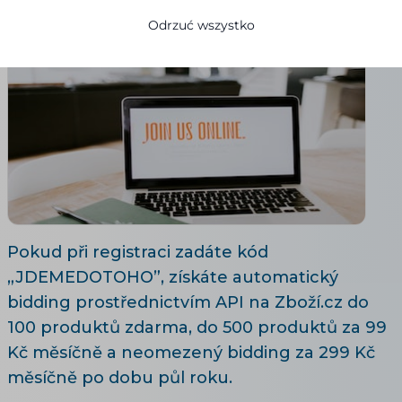
09.09.2020
8 minuty czytania
Odrzuć wszystko
Pokud při registraci zadáte kód
„JDEMEDOTOHO”, získáte automatický
bidding prostřednictvím API na Zboží.cz do
100 produktů zdarma, do 500 produktů za 99
Kč měsíčně a neomezený bidding za 299 Kč
měsíčně po dobu půl roku.