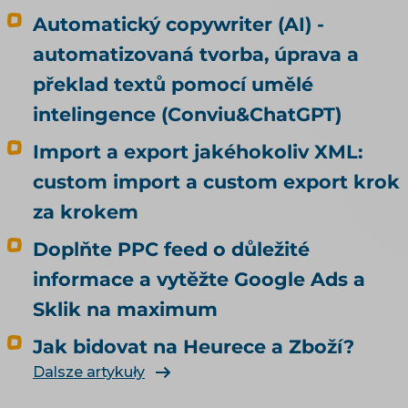
Automatický copywriter (AI) -
automatizovaná tvorba, úprava a
překlad textů pomocí umělé
intelingence (Conviu&ChatGPT)
Import a export jakéhokoliv XML:
custom import a custom export krok
za krokem
Doplňte PPC feed o důležité
informace a vytěžte Google Ads a
Sklik na maximum
Jak bidovat na Heurece a Zboží?
Dalsze artykuły