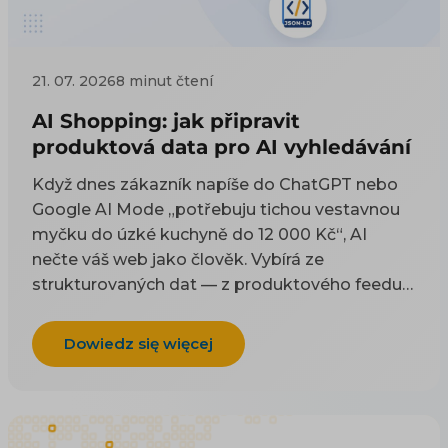
21. 07. 2026
8 minut čtení
AI Shopping: jak připravit
produktová data pro AI vyhledávání
Když dnes zákazník napíše do ChatGPT nebo
Google AI Mode „potřebuju tichou vestavnou
myčku do úzké kuchyně do 12 000 Kč“, AI
nečte váš web jako člověk. Vybírá ze
strukturovaných dat — z produktového feedu a
z kódu na stránce. Tenhle článek je technický
návod, co do těch dat dát a jak je naplnit, aby
Dowiedz się więcej
vás AI uměla doporučit. Proč na AI viditelnosti
záležet a co přináší byznysu řešíme zvlášť; tady
jde o konkrétní pole, tagy a kód. Co je
produktový feed a jak funguje, vysvětlují