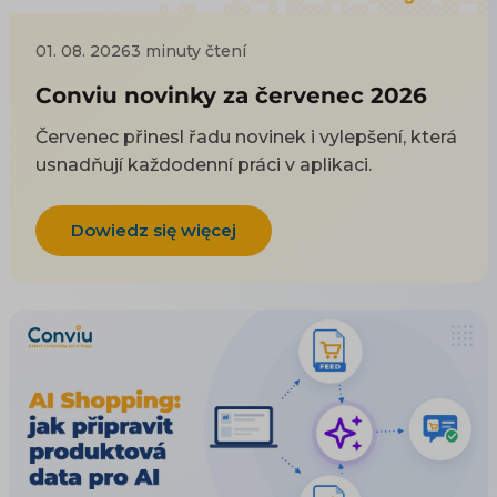
01. 08. 2026
3 minuty čtení
Conviu novinky za červenec 2026
Červenec přinesl řadu novinek i vylepšení, která
usnadňují každodenní práci v aplikaci.
Dowiedz się więcej