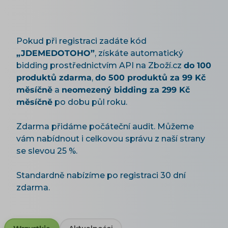
Pokud při registraci zadáte kód
„JDEMEDOTOHO”
, získáte automatický
bidding prostřednictvím API na Zboží.cz
do 100
produktů zdarma
,
do 500 produktů za 99 Kč
měsíčně
a
neomezený bidding za 299 Kč
měsíčně
po dobu půl roku.
Zdarma přidáme počáteční audit. Můžeme
vám nabídnout i celkovou správu z naší strany
se slevou 25 %.
Standardně nabízíme po registraci 30 dní
zdarma.