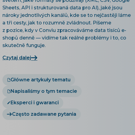
světem, jaké formáty se používají (XML, CSV, Google
Sheets, API i strukturovaná data pro AI), jaké jsou
nároky jednotlivých kanálů, kde se to nejčastěji láme
a tři cesty, jak to rozumně zvládnout. Píšeme
z pozice, kdy v Conviu zpracováváme data tisíců e-
shopů denně — vidíme tak reálné problémy i to, co
skutečně funguje.
Czytaj dalej
Główne artykuły tematu
Napisaliśmy o tym temacie
Eksperci i gwaranci
Często zadawane pytania