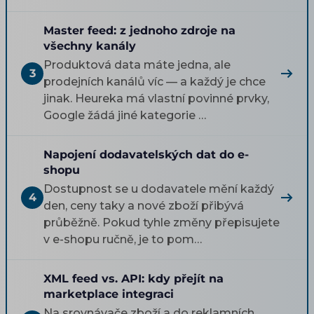
Master feed: z jednoho zdroje na
všechny kanály
Produktová data máte jedna, ale
3
prodejních kanálů víc — a každý je chce
jinak. Heureka má vlastní povinné prvky,
Google žádá jiné kategorie …
Napojení dodavatelských dat do e-
shopu
Dostupnost se u dodavatele mění každý
4
den, ceny taky a nové zboží přibývá
průběžně. Pokud tyhle změny přepisujete
v e-shopu ručně, je to pom…
XML feed vs. API: kdy přejít na
marketplace integraci
Na srovnávače zboží a do reklamních