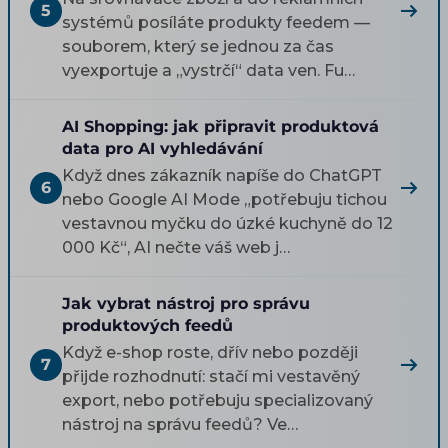
5
systémů posíláte produkty feedem —
souborem, který se jednou za čas
vyexportuje a „vystrčí“ data ven. Fu…
AI Shopping: jak připravit produktová
data pro AI vyhledávání
Když dnes zákazník napíše do ChatGPT
6
nebo Google AI Mode „potřebuju tichou
vestavnou myčku do úzké kuchyně do 12
000 Kč“, AI nečte váš web j…
Jak vybrat nástroj pro správu
produktových feedů
Když e-shop roste, dřív nebo později
7
přijde rozhodnutí: stačí mi vestavěný
export, nebo potřebuju specializovaný
nástroj na správu feedů? Ve…