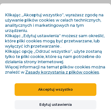
PL
ZALOGUJ SIĘ
ZAREJESTRUJ SIĘ
Klikając „Akceptuj wszystko”, wyrażasz zgodę na
używanie plików cookies w celach technicznych,
analitycznych i marketingowych na tym
urządzeniu.
Klikając „Edytuj ustawienia” możesz sam określić,
które pliki cookies mogą być przetwarzane, lub
wyłączyć ich przetwarzanie .
Klikając opcję „Odrzuć wszystko”, użyte zostaną
›
›
Strona główna
Tematy
tylko te pliki cookie, które są nam potrzebne do
Produktové feedy a napojení e-shopu (Heureka, Google,
marketplaces)
działania strony internetowej.
Więcej informacji na temat plików cookies można
znaleźć w
Zasady korzystania z plików cookies
.
POCZĄTKUJĄCY
15 min
17 artykułów
Akceptuj wszystko
4 autorzy
Produktové feedy a napojení e-
Edytuj ustawienia
shopu (Heureka, Google,