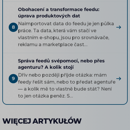
Obohacení a transformace feedu:
úprava produktových dat
Naimportovat data do feedu je jen půlka
8
práce. Ta data, která vám stačí ve
vlastním e-shopu, jsou pro srovnávače,
reklamu a marketplace čast…
Správa feedů svépomocí, nebo přes
agenturu? A kolik stojí
Dřív nebo později přijde otázka: mám
9
feedy řešit sám, nebo to předat agentuře
— a kolik mě to vlastně bude stát? Není
to jen otázka peněz. S…
WIĘCEJ ARTYKUŁÓW