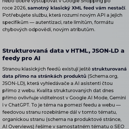
nebo dobře vystupovat v Google Shopping po
roce 2026,
samotný klasický XML feed vám nestačí
.
Potřebujete službu, která rozumí novým API a jejich
specifikům — autentizaci, rate limitům, formátu
chybových odpovědí, novým atributům.
Strukturovaná data v HTML, JSON-LD a
feedy pro AI
Stranou klasických feedů existují ještě
strukturovaná
data přímo na stránkách produktů
(Schema.org,
JSON-LD), která vyhledávače a AI asistenti čtou
přímo z webu. Kvalita strukturovaných dat dnes
přímo ovlivňuje viditelnost v Google AI Mode, Gemini
i v ChatGPT. To je téma na pomezí feedu a webu —
feedovou stranu rozebíráme dál v tomto tématu,
organickou stranu (schema na produktové stránce,
AI Overviews) řešíme v samostatném tématu o SEO