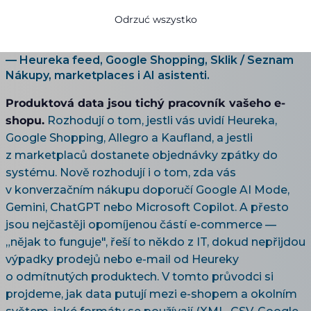
marketplaces)
Odrzuć wszystko
Jak dostat produkty z e-shopu kamkoli potřebujete
— Heureka feed, Google Shopping, Sklik / Seznam
Nákupy, marketplaces i AI asistenti.
Produktová data jsou tichý pracovník vašeho e-
shopu.
Rozhodují o tom, jestli vás uvidí Heureka,
Google Shopping, Allegro a Kaufland, a jestli
z marketplaců dostanete objednávky zpátky do
systému. Nově rozhodují i o tom, zda vás
v konverzačním nákupu doporučí Google AI Mode,
Gemini, ChatGPT nebo Microsoft Copilot. A přesto
jsou nejčastěji opomíjenou částí e-commerce —
„nějak to funguje", řeší to někdo z IT, dokud nepřijdou
výpadky prodejů nebo e-mail od Heureky
o odmítnutých produktech. V tomto průvodci si
projdeme, jak data putují mezi e-shopem a okolním