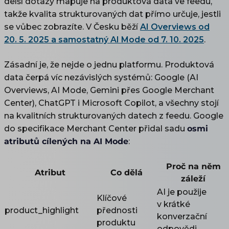
delší dotazy mapuje na produktová data ve feedu,
takže kvalita strukturovaných dat přímo určuje, jestli
se vůbec zobrazíte. V Česku běží
AI Overviews od
20. 5. 2025 a samostatný AI Mode od 7. 10. 2025
.
Zásadní je, že nejde o jednu platformu. Produktová
data čerpá víc nezávislých systémů: Google (AI
Overviews, AI Mode, Gemini přes Google Merchant
Center), ChatGPT i Microsoft Copilot, a všechny stojí
na kvalitních strukturovaných datech z feedu. Google
do specifikace Merchant Center přidal sadu
osmi
atributů cílených na AI Mode
:
Proč na něm
Atribut
Co dělá
záleží
AI je použije
Klíčové
v krátké
product_highlight
přednosti
konverzační
produktu
odpovědi