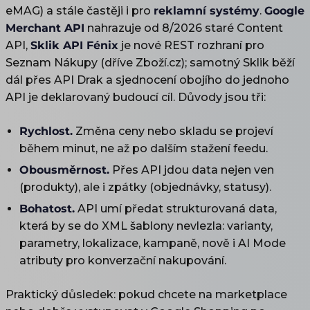
eMAG) a stále častěji i pro
reklamní systémy
.
Google
Merchant API
nahrazuje od 8/2026 staré Content
API,
Sklik API Fénix
je nové REST rozhraní pro
Seznam Nákupy (dříve Zboží.cz); samotný Sklik běží
dál přes API Drak a sjednocení obojího do jednoho
API je deklarovaný budoucí cíl. Důvody jsou tři:
Rychlost.
Změna ceny nebo skladu se projeví
během minut, ne až po dalším stažení feedu.
Obousměrnost.
Přes API jdou data nejen ven
(produkty), ale i zpátky (objednávky, statusy).
Bohatost.
API umí předat strukturovaná data,
která by se do XML šablony nevlezla: varianty,
parametry, lokalizace, kampaně, nově i AI Mode
atributy pro konverzační nakupování.
Praktický důsledek: pokud chcete na marketplace