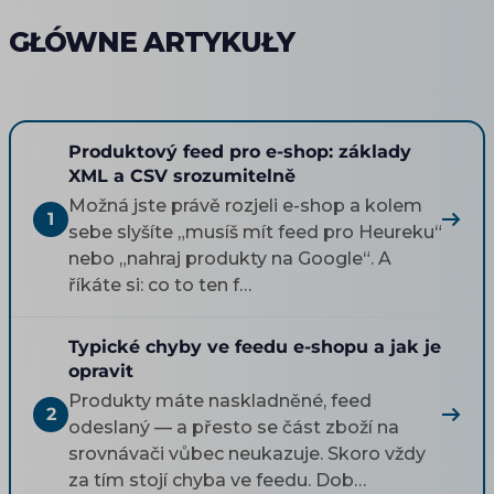
GŁÓWNE ARTYKUŁY
Produktový feed pro e-shop: základy
XML a CSV srozumitelně
Možná jste právě rozjeli e-shop a kolem
1
sebe slyšíte „musíš mít feed pro Heureku“
nebo „nahraj produkty na Google“. A
říkáte si: co to ten f…
Typické chyby ve feedu e-shopu a jak je
opravit
Produkty máte naskladněné, feed
2
odeslaný — a přesto se část zboží na
srovnávači vůbec neukazuje. Skoro vždy
za tím stojí chyba ve feedu. Dob…