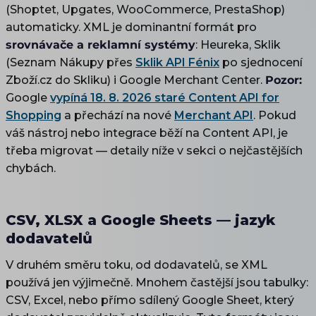
(Shoptet, Upgates, WooCommerce, PrestaShop)
automaticky. XML je dominantní formát pro
srovnávače a reklamní systémy
: Heureka, Sklik
(Seznam Nákupy přes
Sklik API Fénix
po sjednocení
Zboží.cz do Skliku) i Google Merchant Center.
Pozor:
Google
vypíná 18. 8. 2026 staré Content API for
Shopping
a přechází na nové
Merchant API
. Pokud
váš nástroj nebo integrace běží na Content API, je
třeba migrovat — detaily níže v sekci o nejčastějších
chybách.
CSV, XLSX a Google Sheets — jazyk
dodavatelů
V druhém směru toku, od dodavatelů, se XML
používá jen výjimečně. Mnohem častější jsou tabulky:
CSV, Excel, nebo přímo sdílený Google Sheet, který