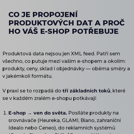
CO JE PROPOJENÍ
PRODUKTOVÝCH DAT A PROČ
HO VÁŠ E-SHOP POTŘEBUJE
Produktová data nejsou jen XML feed. Patří sem
všechno, co putuje mezi vaším e-shopem a okolím:
produkty, ceny, sklad i objednávky — oběma směry a
v jakémkoli formátu.
V praxi se to rozpadá do
tří základních toků
, které
se v každém zralém e-shopu potkávají:
E-shop → ven do světa.
Posíláte produkty na
srovnávače (Heureka, GLAMI, Biano, zahraniční
Idealo nebo Ceneo), do reklamních systémů