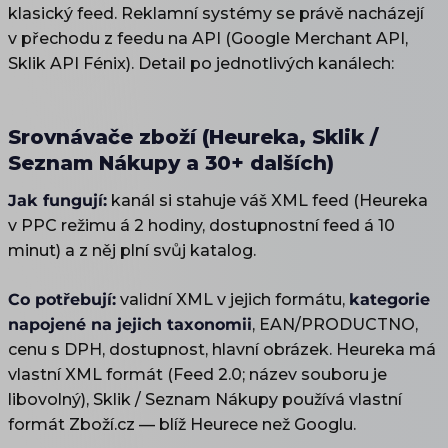
klasický feed. Reklamní systémy se právě nacházejí
v přechodu z feedu na API (Google Merchant API,
Sklik API Fénix). Detail po jednotlivých kanálech:
Srovnávače zboží (Heureka, Sklik /
Seznam Nákupy a 30+ dalších)
Jak fungují:
kanál si stahuje váš XML feed (Heureka
v PPC režimu á 2 hodiny, dostupnostní feed á 10
minut) a z něj plní svůj katalog.
Co potřebují:
validní XML v jejich formátu,
kategorie
napojené na jejich taxonomii
, EAN/PRODUCTNO,
cenu s DPH, dostupnost, hlavní obrázek. Heureka má
vlastní XML formát (Feed 2.0; název souboru je
libovolný), Sklik / Seznam Nákupy používá vlastní
formát Zboží.cz — blíž Heurece než Googlu.