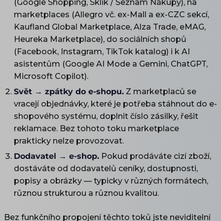
(Google Shopping, Sklik / Seznam Nákupy), na
marketplaces (Allegro vč. ex-Mall a ex-CZC sekcí,
Kaufland Global Marketplace, Alza Trade, eMAG,
Heureka Marketplace), do sociálních shopů
(Facebook, Instagram, TikTok katalog) i k AI
asistentům (Google AI Mode a Gemini, ChatGPT,
Microsoft Copilot).
Svět → zpátky do e-shopu.
Z marketplaců se
vracejí objednávky, které je potřeba stáhnout do e-
shopového systému, doplnit číslo zásilky, řešit
reklamace. Bez tohoto toku marketplace
prakticky nelze provozovat.
Dodavatel → e-shop.
Pokud prodáváte cizí zboží,
dostáváte od dodavatelů ceníky, dostupnosti,
popisy a obrázky — typicky v různých formátech,
různou strukturou a různou kvalitou.
Bez funkčního propojení těchto toků jste neviditelní