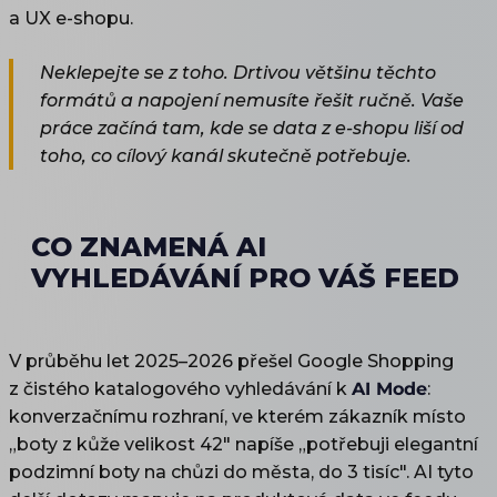
a UX e-shopu.
Neklepejte se z toho. Drtivou většinu těchto
formátů a napojení nemusíte řešit ručně. Vaše
práce začíná tam, kde se data z e-shopu liší od
toho, co cílový kanál skutečně potřebuje.
CO ZNAMENÁ AI
VYHLEDÁVÁNÍ PRO VÁŠ FEED
V průběhu let 2025–2026 přešel Google Shopping
z čistého katalogového vyhledávání k
AI Mode
:
konverzačnímu rozhraní, ve kterém zákazník místo
„boty z kůže velikost 42" napíše „potřebuji elegantní
podzimní boty na chůzi do města, do 3 tisíc". AI tyto