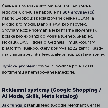
České a slovenské srovnávače jsou jen špička
ledovce. Conviu se napojuje na
30+ srovnávačů
napříč Evropou: specializované české (GLAMI a
Modio pro módu, Biano a FAVI pro nábytek,
Srovnáme.cz; Pricemania je primárně slovenská),
polské pro expanzi do Polska (Ceneo, Skapiec,
Nokaut), DACH (Idealo, Geizhals) i multi-country
platformy (Kelkoo, který pokrývá až 22 zemí). Každý
má vlastní specifika feedu, ale princip zůstává stejný.
Typický problém:
chybějící povinná pole u části
sortimentu a nemapované kategorie.
Reklamní systémy (Google Shopping /
AI Mode, Sklik, Meta katalog)
Jak fungují:
stahují feed (Google Merchant Center