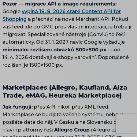
Pozor — migrace API a image requirements:
Google
vypíná 18. 8. 2026 staré Content API for
Shopping
a přechází na nové Merchant API. Pokud
váš feed jde do GMC přes vlastní integraci, je třeba ji
migrovat. Specializované nástroje (Conviu) to řeší
automaticky. Od 31. 1. 2027 navíc Google vyžaduje
minimální rozlišení obrázků 500×500 px
— od
14. 4. 2026 dostávají e-shopy varování. Doporučené
rozlišení je 1500×1500 px.
Marketplaces (Allegro, Kaufland, Alza
Trade, eMAG, Heureka Marketplace)
Jak fungují:
přes API, nikoli přes XML feed.
Marketplace se buď ptá vašeho systému, nebo vy
posíláte data do něj. V Česku a na Slovensku dnes
hlavní platformy řeší
Allegro Group
(Allegro.cz, kam