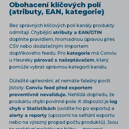
Obohacení klíčových polí
(atributy, EAN, kategorie)
Bez správných klíčových polí kanály produkty
odmítají. Chybějící
atributy a EAN/GTIN
doplníte pravidlem, hromadnou úpravou přes
CSV nebo dodatečným importem
doplňkového feedu. Pro
kategorie
má Conviu
u Heureky
párovač s našeptávačem
, který
pomůže vybrat správnou kategorii kanálu.
Důležité upřesnění, ať nemáte falešný pocit
jistoty:
Conviu feed před exportem
preventivně nevaliduje.
Nehlídá dopředu, že
produktu chybí povinné pole. K dispozici je
log
chyb v Statistikách
(uvidíte ho po exportu) a
alerty a reporty
(upozorní na selhání exportu
nebo na výrazný propad počtu produktů). Jsou