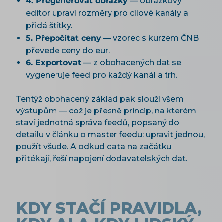
4. Přegenerovat obrázky
— obrázkový
editor upraví rozměry pro cílové kanály a
přidá štítky.
5. Přepočítat ceny
— vzorec s kurzem ČNB
převede ceny do eur.
6. Exportovat
— z obohacených dat se
vygeneruje feed pro každý kanál a trh.
Tentýž obohacený základ pak slouží všem
výstupům — což je přesně princip, na kterém
staví jednotná správa feedů, popsaný do
detailu v
článku o master feedu
: upravit jednou,
použít všude. A odkud data na začátku
přitékají, řeší
napojení dodavatelských dat
.
KDY STAČÍ PRAVIDLA,