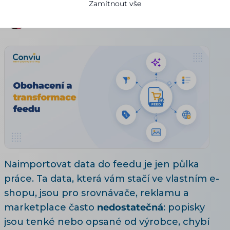
Zamítnout vše
Pavla Urbanová
19.07.2026
7 minut čtení
Naimportovat data do feedu je jen půlka
práce. Ta data, která vám stačí ve vlastním e-
shopu, jsou pro srovnávače, reklamu a
marketplace často
nedostatečná
: popisky
jsou tenké nebo opsané od výrobce, chybí