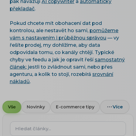
pak navazují
AI copywriter
a
automatický
překladač
.
Pokud chcete mít obohacení dat pod
kontrolou, ale nestavět ho sami,
pomůžeme
vám s nastavením i průběžnou správou
— vy
řešíte prodej, my dohlížíme, aby data
odpovídala tomu, co kanály chtějí. Typické
chyby ve feedu a jak je opravit řeší
samostatný
článek
; jestli to zvládnout sami, nebo přes
agenturu, a kolik to stojí, rozebírá
srovnání
nákladů
.
Více
Vše
Novinky
E-commerce tipy
Hledat
články...