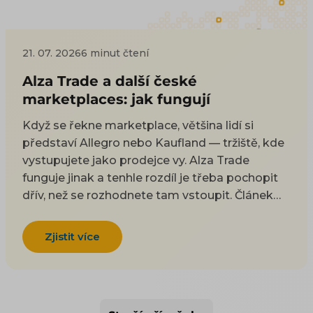
21. 07. 2026
6 minut čtení
Alza Trade a další české
marketplaces: jak fungují
Když se řekne marketplace, většina lidí si
představí Allegro nebo Kaufland — tržiště, kde
vystupujete jako prodejce vy. Alza Trade
funguje jinak a tenhle rozdíl je třeba pochopit
dřív, než se rozhodnete tam vstoupit. Článek
vysvětlí, jak hybridní model Alza Trade funguje,
čím se liší od klasického marketplace, jaké
Zjistit více
klade nároky a kam jinam se dá doma a na
Slovensku expandovat. Patří k tématu
Marketplace pro e-shop. Allegru (vč. sekcí
bývalých Mall a CZC) i Kauflandu se věnujeme v