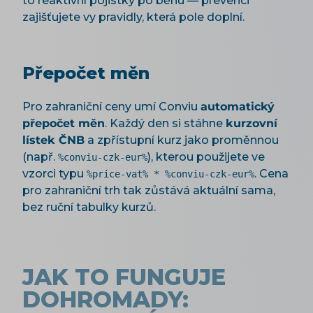
to reaktivní pojistky po běhu — prevenci
zajišťujete vy pravidly, která pole doplní.
Přepočet měn
Pro zahraniční ceny umí Conviu
automatický
přepočet měn
. Každý den si stáhne
kurzovní
lístek ČNB
a zpřístupní kurz jako proměnnou
(např.
), kterou použijete ve
%conviu-czk-eur%
vzorci typu
. Cena
%price-vat% * %conviu-czk-eur%
pro zahraniční trh tak zůstává aktuální sama,
bez ruční tabulky kurzů.
JAK TO FUNGUJE
DOHROMADY: