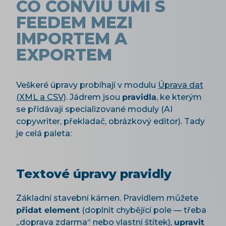
CO CONVIU UMÍ S
FEEDEM MEZI
IMPORTEM A
EXPORTEM
Veškeré úpravy probíhají v modulu
Úprava dat
(XML a CSV)
. Jádrem jsou
pravidla
, ke kterým
se přidávají specializované moduly (AI
copywriter, překladač, obrázkový editor). Tady
je celá paleta:
Textové úpravy pravidly
Základní stavební kámen. Pravidlem můžete
přidat element
(doplnit chybějící pole — třeba
„doprava zdarma“ nebo vlastní štítek),
upravit