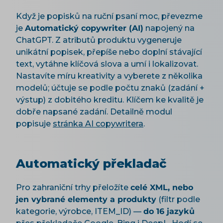
Když je popisků na ruční psaní moc, převezme
je
Automatický copywriter (AI)
napojený na
ChatGPT. Z atributů produktu vygeneruje
unikátní popisek, přepíše nebo doplní stávající
text, vytáhne klíčová slova a umí i lokalizovat.
Nastavíte míru kreativity a vyberete z několika
modelů; účtuje se podle počtu znaků (zadání +
výstup) z dobitého kreditu. Klíčem ke kvalitě je
dobře napsané zadání. Detailně modul
popisuje
stránka AI copywritera
.
Automatický překladač
Pro zahraniční trhy přeložíte
celé XML, nebo
jen vybrané elementy a produkty
(filtr podle
kategorie, výrobce, ITEM_ID) —
do 16 jazyků