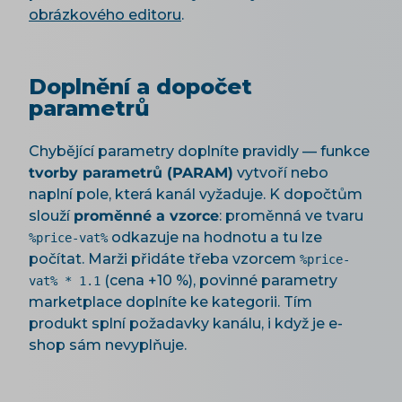
obrázkového editoru
.
Doplnění a dopočet
parametrů
Chybějící parametry doplníte pravidly — funkce
tvorby parametrů (PARAM)
vytvoří nebo
naplní pole, která kanál vyžaduje. K dopočtům
slouží
proměnné a vzorce
: proměnná ve tvaru
odkazuje na hodnotu a tu lze
%price-vat%
počítat. Marži přidáte třeba vzorcem
%price-
(cena +10 %), povinné parametry
vat% * 1.1
marketplace doplníte ke kategorii. Tím
produkt splní požadavky kanálu, i když je e-
shop sám nevyplňuje.