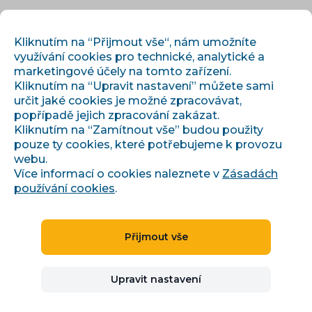
CS
PŘIHLÁSIT
REGISTROVAT
Kliknutím na “Přijmout vše“, nám umožníte
využívání cookies pro technické, analytické a
marketingové účely na tomto zařízení.
Kliknutím na “Upravit nastavení” můžete sami
určit jaké cookies je možné zpracovávat,
popřípadě jejich zpracování zakázat.
Kliknutím na “Zamítnout vše” budou použity
pouze ty cookies, které potřebujeme k provozu
›
›
Úvod
Články a informace
webu.
Obohacení a transformace feedu: úprava produktových dat
Více informací o cookies naleznete v
Zásadách
používání cookies
.
Obohacení a
Přijmout vše
transformace feedu:
Upravit nastavení
úprava produktových dat