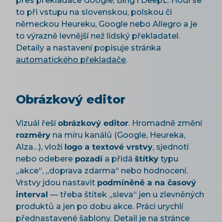
přes překladače Google, Bing i DeepL. Hodí se
to při vstupu na slovenskou, polskou či
německou Heureku, Google nebo Allegro a je
to výrazně levnější než lidský překladatel.
Detaily a nastavení popisuje stránka
automatického překladače
.
Obrázkový editor
Vizuál řeší
obrázkový editor
. Hromadně změní
rozměry
na míru kanálů (Google, Heureka,
Alza…), vloží
logo a textové vrstvy
, sjednotí
nebo odebere
pozadí
a přidá
štítky
typu
„akce“, „doprava zdarma“ nebo hodnocení.
Vrstvy jdou nastavit
podmíněně a na časový
interval
— třeba štítek „sleva“ jen u zlevněných
produktů a jen po dobu akce. Práci urychlí
přednastavené šablony. Detail je na stránce