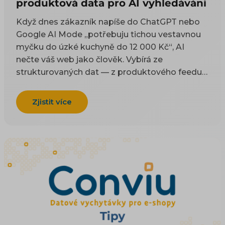
produktová data pro AI vyhledávání
Když dnes zákazník napíše do ChatGPT nebo
Google AI Mode „potřebuju tichou vestavnou
myčku do úzké kuchyně do 12 000 Kč“, AI
nečte váš web jako člověk. Vybírá ze
strukturovaných dat — z produktového feedu a
z kódu na stránce. Tenhle článek je technický
návod, co do těch dat dát a jak je naplnit, aby
Zjistit více
vás AI uměla doporučit. Proč na AI viditelnosti
záležet a co přináší byznysu řešíme zvlášť; tady
jde o konkrétní pole, tagy a kód. Co je
produktový feed a jak funguje, vysvětlují
základy XML a CSV feedu.