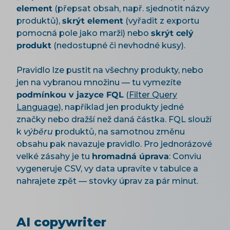
element
(přepsat obsah, např. sjednotit názvy
produktů),
skrýt element
(vyřadit z exportu
pomocná pole jako marži) nebo
skrýt celý
produkt
(nedostupné či nevhodné kusy).
Pravidlo lze pustit na všechny produkty, nebo
jen na vybranou množinu — tu vymezíte
podmínkou v jazyce FQL
(
Filter Query
Language
), například jen produkty jedné
značky nebo dražší než daná částka. FQL slouží
k
výběru
produktů, na samotnou změnu
obsahu pak navazuje pravidlo. Pro jednorázové
velké zásahy je tu
hromadná úprava
: Conviu
vygeneruje CSV, vy data upravíte v tabulce a
nahrajete zpět — stovky úprav za pár minut.
AI copywriter