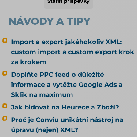
Starší příspěvky
samostatných článcích; tady jde o Alzu a další
tuzemské možnosti.
NÁVODY A TIPY
Import a export jakéhokoliv XML:
custom import a custom export krok
za krokem
Doplňte PPC feed o důležité
informace a vytěžte Google Ads a
Sklik na maximum
Jak bidovat na Heurece a Zboží?
Proč je Conviu unikátní nástroj na
úpravu (nejen) XML?