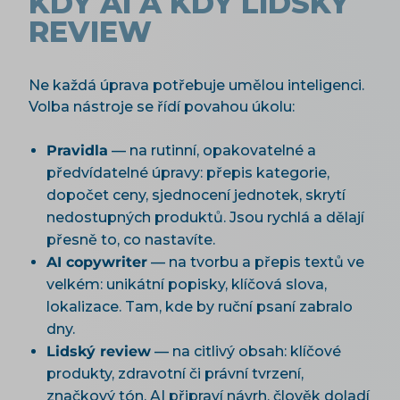
KDY AI A KDY LIDSKÝ
REVIEW
Ne každá úprava potřebuje umělou inteligenci.
Volba nástroje se řídí povahou úkolu:
Pravidla
— na rutinní, opakovatelné a
předvídatelné úpravy: přepis kategorie,
dopočet ceny, sjednocení jednotek, skrytí
nedostupných produktů. Jsou rychlá a dělají
přesně to, co nastavíte.
AI copywriter
— na tvorbu a přepis textů ve
velkém: unikátní popisky, klíčová slova,
lokalizace. Tam, kde by ruční psaní zabralo
dny.
Lidský review
— na citlivý obsah: klíčové
produkty, zdravotní či právní tvrzení,
značkový tón. AI připraví návrh, člověk doladí