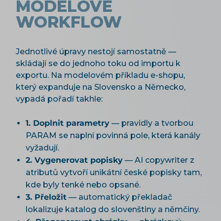
MODELOVÉ
WORKFLOW
Jednotlivé úpravy nestojí samostatně —
skládají se do jednoho toku od importu k
exportu. Na modelovém příkladu e-shopu,
který expanduje na Slovensko a Německo,
vypadá pořadí takhle:
1. Doplnit parametry
— pravidly a tvorbou
PARAM se naplní povinná pole, která kanály
vyžadují.
2. Vygenerovat popisky
— AI copywriter z
atributů vytvoří unikátní české popisky tam,
kde byly tenké nebo opsané.
3. Přeložit
— automatický překladač
lokalizuje katalog do slovenštiny a němčiny.