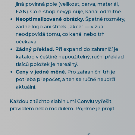
jiná povinná pole (velikost, barva, materiál,
EAN). Co e-shop nevyplňuje, kanál odmítne.
Neoptimalizované obrázky.
Špatné rozměry,
žádné logo ani štítek „akce“ — vizuál
neodpovídá tomu, co kanál nebo trh
očekává.
Žádný překlad.
Při expanzi do zahraničí je
katalog v češtině nepoužitelný; ruční překlad
tisíců položek je nereálný.
Ceny v jedné měně.
Pro zahraniční trh je
potřeba přepočet, a ten se ručně neudrží
aktuální.
Každou z těchto slabin umí Conviu vyřešit
pravidlem nebo modulem. Pojďme je projít.