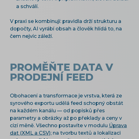
a schválí.
V praxi se kombinují: pravidla drží strukturu a
dopočty, AI vyrábí obsah a člověk hlídá to, na
čem nejvíc záleží.
PROMĚŇTE DATA V
PRODEJNÍ FEED
Obohacení a transformace je vrstva, která ze
syrového exportu udělá feed schopný obstát
na každém kanálu — od popisků přes
parametry a obrázky až po překlady a ceny v
cizí měně. Všechno postavíte v modulu
Úprava
dat (XML a CSV)
; na tvorbu textů a lokalizaci