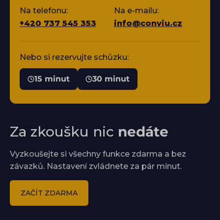
Na telefonu:
Na e-mailu:
+420 737 545 353
info@conviu.cz
Nebo si rezervujte schůzku:
15 minut
30 minut
Za zkoušku nic
nedáte
Vyzkoušejte si všechny funkce zdarma a bez
závazků. Nastavení zvládnete za pár minut.
ZAČÍT ZDARMA