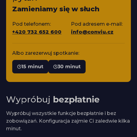
Zamieniamy się w słuch
Pod telefonem:
Pod adresem e-mail:
+420 732 652 600
info@conviu.cz
Albo zarezerwuj spotkanie:
15 minut
30 minut
Wypróbuj
bezpłatnie
Wypróbuj wszystkie funkcje bezpłatnie i bez
zobowiązań. Konfiguracja zajmie Ci zaledwie kilka
minut.