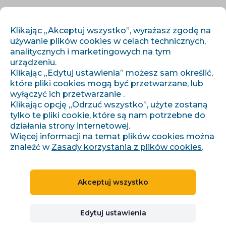
PL
ZALOGUJ SIĘ
ZAREJESTRUJ SIĘ
Klikając „Akceptuj wszystko”, wyrażasz zgodę na
używanie plików cookies w celach technicznych,
analitycznych i marketingowych na tym
urządzeniu.
Klikając „Edytuj ustawienia” możesz sam określić,
które pliki cookies mogą być przetwarzane, lub
wyłączyć ich przetwarzanie .
Klikając opcję „Odrzuć wszystko”, użyte zostaną
›
›
Úvod
Artykuły i informacje
tylko te pliki cookie, które są nam potrzebne do
Seznam Event Measurement (SEM): Nová éra měření konverzí a
retargetingu v Skliku
działania strony internetowej.
Więcej informacji na temat plików cookies można
znaleźć w
Zasady korzystania z plików cookies
.
Seznam Event
Akceptuj wszystko
Measurement (SEM):
Nová éra měření konverzí
Edytuj ustawienia