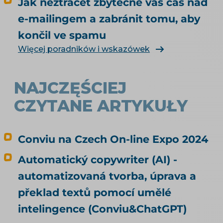
Jak neztrácet zbytečně váš čas nad
Kdo zaplatí škodu, když agent koupí něco
e-mailingem a zabránit tomu, aby
jiného, než měl? Jak vás má umělá inteligence
končil ve spamu
vůbec najít a doporučit, řeší téma SEO a UX pro
e-shop. Čím konkrétně naplnit produktová
Więcej poradników i wskazówek
data, rozebírá téma produktové feedy a
napojení e-shopu.
NAJCZĘŚCIEJ
CZYTANE ARTYKUŁY
Conviu na Czech On-line Expo 2024
Automatický copywriter (AI) -
automatizovaná tvorba, úprava a
překlad textů pomocí umělé
intelingence (Conviu&ChatGPT)