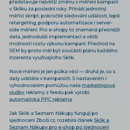
představuje největší změnu v měření kampaní
v Skliku za poslední roky. Přináší jednotný
měřicí skript, pokročilé sledování událostí, lepší
retargeting, podporu automatizace i server-
side měření. Pro e-shopy to znamená přesnější
data, jednodušší implementaci a větší
možnosti růstu výkonu kampaní. Přechod na
SEM by proto měl být součástí plánu každého
inzerenta využívajícího Sklik.
Nové měření je jen půlka věci — druhá je, co s
daty uděláte v kampaních. S nastavením i
vyhodnocením pomůžou naše
marketingové
služby
, reklamy z feedu pak vyrobí
automatická PPC reklama
.
Jak Sklik a Seznam Nákupy fungují po
sjednocení Zboží.cz, rozebírá článek
Sklik a
Seznam Nákupy pro e-shop po sjednocení