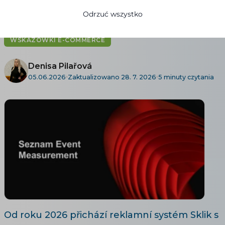
a retargetingu v Skliku
Odrzuć wszystko
WSKAZÓWKI E-COMMERCE
Denisa Pilařová
05.06.2026
Zaktualizowano 28. 7. 2026
5 minuty czytania
Od roku 2026 přichází reklamní systém Sklik s