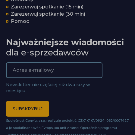
Zarezerwuj spotkanie (15 min)
Zarezerwuj spotkanie (30 min)
Pomoc
Najważniejsze wiadomości
dla e-sprzedawców
Newsletter nie częściej niż dwa razy w
miesiącu
SUBSKRYBUJ
Společnost Conviu, s.r.o. realizuje projekt č. CZ.01.01.01/01/24_062/0007427
a je spolufinancován Evropskou unií v rámci Operačního programu