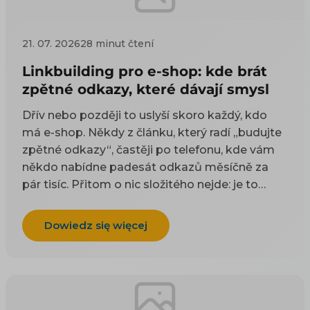
21. 07. 2026
28 minut čtení
Linkbuilding pro e-shop: kde brát
zpětné odkazy, které dávají smysl
Dřív nebo později to uslyší skoro každý, kdo
má e-shop. Někdy z článku, který radí „budujte
zpětné odkazy“, častěji po telefonu, kde vám
někdo nabídne padesát odkazů měsíčně za
pár tisíc. Přitom o nic složitého nejde: je to
odkaz z cizí stránky na vaši. Google takové
odkazy odjakživa bere jako doporučení — čím
Dowiedz się więcej
víc důvěryhodných webů na vás ukazuje, tím
spíš vám uvěří i on. Práci na tom, aby jich
přibývalo, se říká linkbuilding. Potíž je, že když
si to začnete zjišťovat, najdete dva druhy rad a
ani jeden vám nepomůže. Návody psané pro