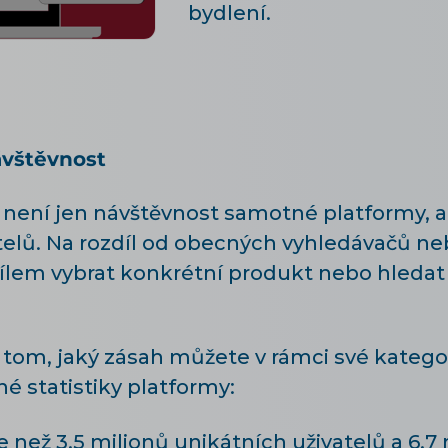
bydlení.
ávštěvnost
není jen návštěvnost samotné platformy, 
elů. Na rozdíl od obecných vyhledávačů neb
 cílem vybrat konkrétní produkt nebo hledat 
 tom, jaký zásah můžete v rámci své kategor
 statistiky platformy:
e než 3,5 milionů unikátních uživatelů a 6,7