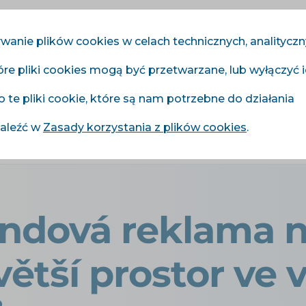
wanie plików cookies w celach technicznych, analitycz
óre pliki cookies mogą być przetwarzane, lub wyłączyć 
Moduły
Usługi
Cennik
Referencje
Blog
o te pliki cookie, które są nam potrzebne do działania
naleźć w
Zasady korzystania z plików cookies
.
 brandová reklama na FAVI: Získejte větší prostor ve výpisu 
ndová reklama n
větší prostor ve 