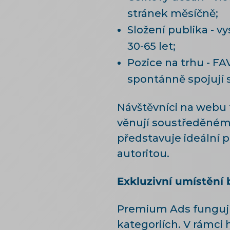
stránek měsíčně;
Složení publika - 
30-65 let;
Pozice na trhu - FA
spontánně spojují
Návštěvníci na webu 
věnují soustředěnému
představuje ideální 
autoritou.
Exkluzivní umístění 
Premium Ads fungují
kategoriích. V rámci