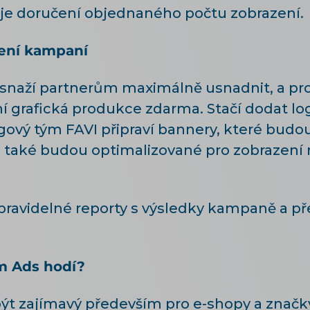
je doručení objednaného počtu zobrazení.
ení kampaní
 snaží partnerům maximálně usnadnit, a pro
 grafická produkce zdarma. Stačí dodat log
ový tým FAVI připraví bannery, které budou 
 také budou optimalizované pro zobrazení na
é pravidelné reporty s výsledky kampaně a 
m Ads hodí?
t zajímavý především pro e-shopy a značky 