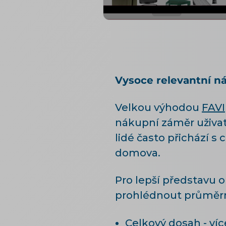
Vysoce relevantní n
Velkou výhodou
FAVI
nákupní záměr uživat
lidé často přichází s
domova.
Pro lepší představu o
prohlédnout průměrné
Celkový dosah - víc