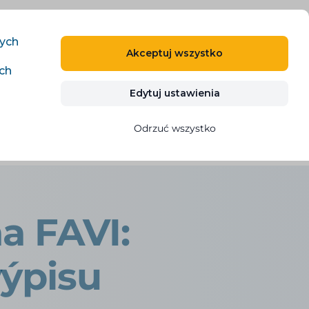
PL
ZALOGUJ SIĘ
ZAREJESTRUJ SIĘ
nych
Akceptuj wszystko
ich
Kontakty
WYPRÓBUJ ZA DARMO
Edytuj ustawienia
Odrzuć wszystko
produktů
a FAVI:
výpisu