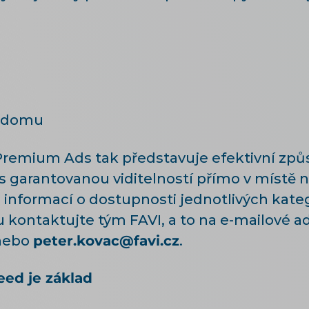
í domu
remium Ads tak představuje efektivní způso
s garantovanou viditelností přímo v místě
 informací o dostupnosti jednotlivých kate
kontaktujte tým FAVI, a to na e-mailové a
ebo
peter.kovac@favi.cz
.
eed je základ