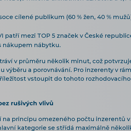
vysoce cílené publikum (60 % žen, 40 % muž
VI patří mezi TOP 5 značek v České republice,
 s nákupem nábytku.
tráví v průměru několik minut, což potvrzuj
 výběru a porovnávání. Pro inzerenty v rá
příležitost vstoupit do tohoto rozhodovacíh
bez rušivých vlivů
 na principu omezeného počtu inzerentů v 
 hlavní kategorie se střídá maximálně někol