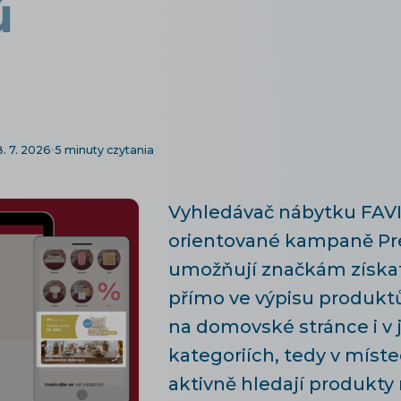
ů
. 7. 2026
5 minuty czytania
Vyhledávač nábytku FAVI
orientované kampaně Pr
umožňují značkám získat 
přímo ve výpisu produktů
na domovské stránce i v 
kategoriích, tedy v míste
aktivně hledají produkty 