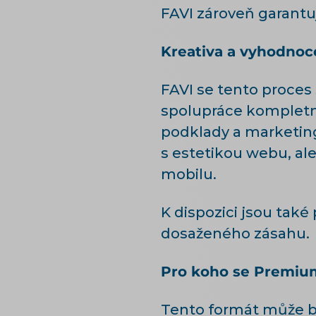
FAVI zároveň garantu
Kreativa a vyhodnoc
FAVI se tento proces
spolupráce kompletní
podklady a marketing
s estetikou webu, ale
mobilu.
K dispozici jsou tak
dosaženého zásahu.
Pro koho se Premiu
Tento formát může bý