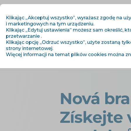
Klikając „Akceptuj wszystko”, wyrażasz zgodę na uży
i marketingowych na tym urządzeniu.
Klikając „Edytuj ustawienia” możesz sam określić, kt
przetwarzanie .
Zaczynamy
Klikając opcję „Odrzuć wszystko”, użyte zostaną tylk
strony internetowej.
Więcej informacji na temat plików cookies można z
›
›
Úvod
Artykuły i informacje
Nová
Nová bra
Získejte 