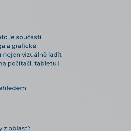
to je součástí
a a grafické
nejen vizuálně ladit
 počítači, tabletu i
přehledem
z oblasti: