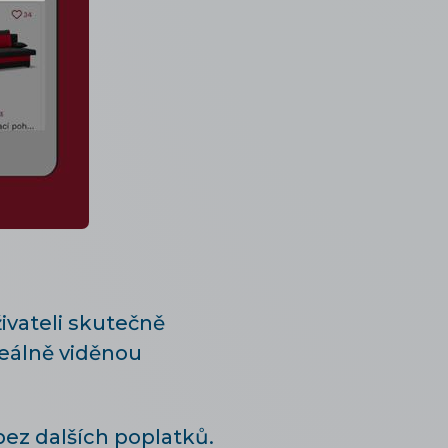
ivateli skutečně
reálně viděnou
bez dalších poplatků.