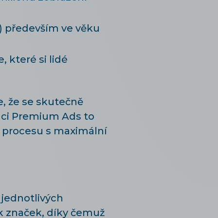
ů) především ve věku
 které si lidé
e, že se skutečně
mci Premium Ads to
o procesu s maximální
jednotlivých
ik značek, díky čemuž