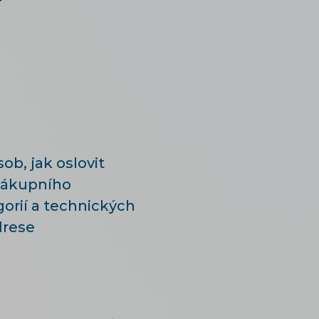
b, jak oslovit
 nákupního
gorií a technických
drese