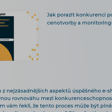
Jak porazit konkurenci 
cenotvorby a monitoring
m z nejzásadnějších aspektů úspěšného e-s
právnou rovnováhu mezi konkurenceschopno
 vám řekli, že tento proces může být pln