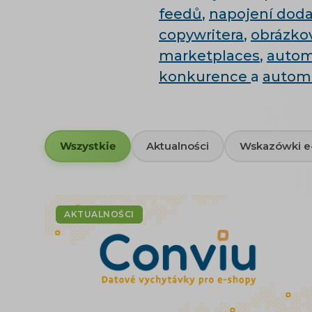
feedů
,
napojení doda
copywritera
,
obrázkov
marketplaces
,
autom
konkurence
a
autom
Wszystkie
Aktualności
Wskazówki 
AKTUALNOŚCI