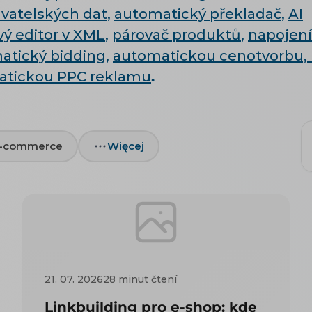
vatelských dat
,
automatický překladač
,
AI
ý editor v XML
,
párovač produktů
,
napojení
atický bidding
,
automatickou cenotvorbu,
atickou PPC reklamu
.
e-commerce
Więcej
21. 07. 2026
28 minut čtení
Linkbuilding pro e-shop: kde