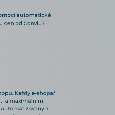
pomocí automatické
u cen od Conviu?
hopu. Každý e-shopař
stí a maximálním
ě automatizovaný a