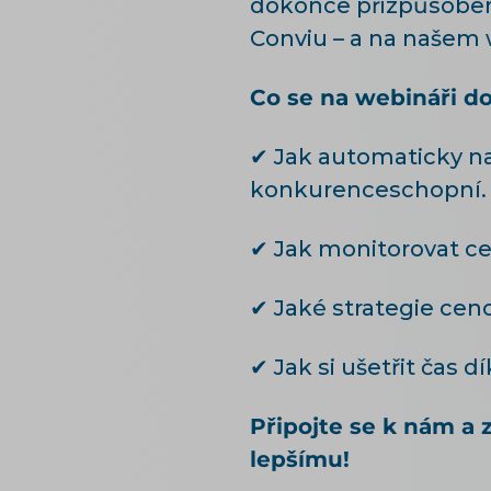
dokonce přizpůsobe
Conviu – a na našem 
Co se na webináři do
✔ Jak automaticky nas
konkurenceschopní.
✔ Jak monitorovat ce
✔ Jaké strategie cen
✔ Jak si ušetřit čas 
Připojte se k nám a 
lepšímu!