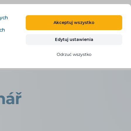
PL
ZALOGUJ SIĘ
ZAREJESTRUJ SIĘ
nych
Akceptuj wszystko
ich
Kontakty
WYPRÓBUJ ZA DARMO
Edytuj ustawienia
Odrzuć wszystko
nář