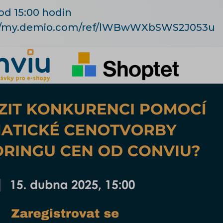
od 15:00 hodin
s://my.demio.com/ref/lWBwWXbSWS2J053u