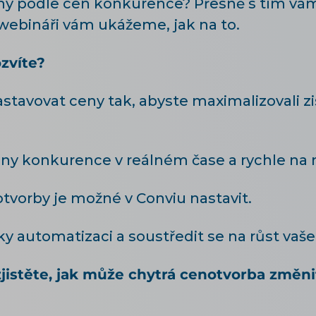
ný podle cen konkurence? Přesně s tím v
webináři vám ukážeme, jak na to.
zvíte?
tavovat ceny tak, abyste maximalizovali zis
ny konkurence v reálném čase a rychle na 
otvorby je možné v Conviu nastavit.
díky automatizaci a soustředit se na růst va
zjistěte, jak může chytrá cenotvorba změni