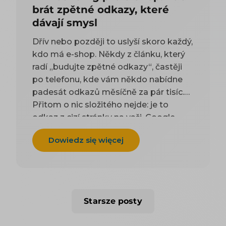
brát zpětné odkazy, které
dávají smysl
Dřív nebo později to uslyší skoro každý,
kdo má e-shop. Někdy z článku, který
radí „budujte zpětné odkazy“, častěji
po telefonu, kde vám někdo nabídne
padesát odkazů měsíčně za pár tisíc.
Přitom o nic složitého nejde: je to
odkaz z cizí stránky na vaši. Google
takové odkazy odjakživa bere jako
Dowiedz się więcej
doporučení — čím víc důvěryhodných
webů na vás ukazuje, tím spíš vám
uvěří i on. Práci na tom, aby jich
přibývalo, se říká linkbuilding. Potíž je,
že když si to začnete zjišťovat, najdete
Starsze posty
dva druhy rad a ani jeden vám
nepomůže. Návody psané pro blogery