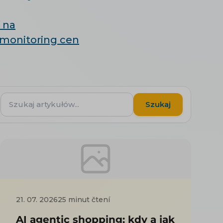
 na
monitoring cen
Szukaj
Szukaj
artykułów...
21. 07. 2026
25 minut čtení
AI agentic shopping: kdy a jak