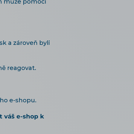
ám může pomoci
k a zároveň byli
ně reagovat.
šeho e-shopu.
t váš e-shop k