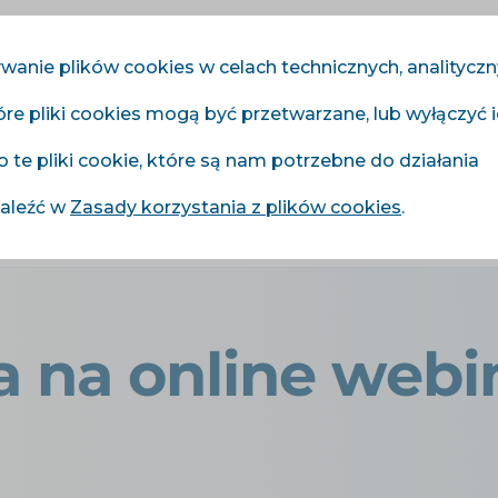
wanie plików cookies w celach technicznych, analitycz
óre pliki cookies mogą być przetwarzane, lub wyłączyć 
Moduły
Usługi
Cennik
Referencje
Blog
o te pliki cookie, które są nam potrzebne do działania
naleźć w
Zasady korzystania z plików cookies
.
ánka na online webinář
 na online webi