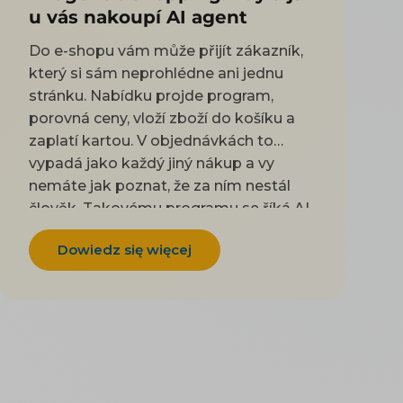
u vás nakoupí AI agent
Do e-shopu vám může přijít zákazník,
který si sám neprohlédne ani jednu
stránku. Nabídku projde program,
porovná ceny, vloží zboží do košíku a
zaplatí kartou. V objednávkách to
vypadá jako každý jiný nákup a vy
nemáte jak poznat, že za ním nestál
člověk. Takovému programu se říká AI
agent. Řeknete mu, co potřebujete
Dowiedz się więcej
koupit, a on to obstará za vás.
Podobně jako když pošlete někoho z
rodiny nakoupit podle lístečku. V Česku
už se to děje a dva velké obchody to
mají každý jinak. Rohlík agenty do
svého e-shopu pustil schválně a nechá
je i zaplatit. Alze naopak ochrana proti