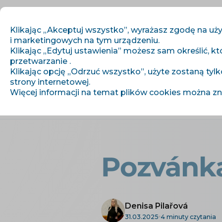
Klikając „Akceptuj wszystko”, wyrażasz zgodę na uży
i marketingowych na tym urządzeniu.
Klikając „Edytuj ustawienia” możesz sam określić, kt
przetwarzanie .
Zaczynamy
Klikając opcję „Odrzuć wszystko”, użyte zostaną tylk
strony internetowej.
Więcej informacji na temat plików cookies można z
›
›
Úvod
Artykuły i informacje
Pozv
Pozvánka
Denisa Pilařová
31.03.2025
4 minuty czytania