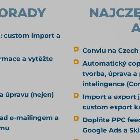
poradí, ať napíšete skvělý článek, na
PORADY
NAJCZĘ
který budou ostatní odkazovat — jenže
vy neprodáváte články, ale kotle nebo
dětské boty. Nabídky agentur zase
prodávají balíček odkazů, u kterých se
: custom import a
nedozvíte, odkud se vezmou ani co
Conviu na Czech
udělají. Tenhle text jde třetí cestou.
ormace a vytěžte
Nejdřív odpoví na otázku, kterou
Automatický copy
většina návodů přeskočí — jestli
tvorba, úprava a
odkazy vůbec potřebujete — a pak
ukáže, kde je e-shop reálně bere.
intelingence (C
Uvidíte taky, co se v českých článcích o
a úpravu (nejen)
Import a export 
odkazech běžně tvrdí, ačkoli se nám to
při ověřování nepotvrdilo. Je to jeden z
custom export k
článků tématu SEO a UX pro e-shop.
nad e-mailingem a
Doplňte PPC feed
Pořadí, ve kterém jednotlivé zdroje
amu
odkazů probíráme, je zároveň to,
Google Ads a Sk
kterým k nim chodíme u klientů —