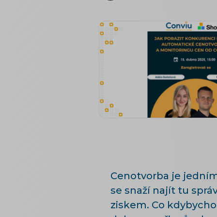
Cenotvorba je jední
se snaží najít tu s
ziskem. Co kdybychom