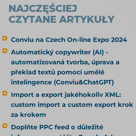
NAJCZĘŚCIEJ
CZYTANE ARTYKUŁY
Conviu na Czech On-line Expo 2024
Automatický copywriter (AI) -
automatizovaná tvorba, úprava a
překlad textů pomocí umělé
intelingence (Conviu&ChatGPT)
Import a export jakéhokoliv XML:
custom import a custom export krok
za krokem
Doplňte PPC feed o důležité