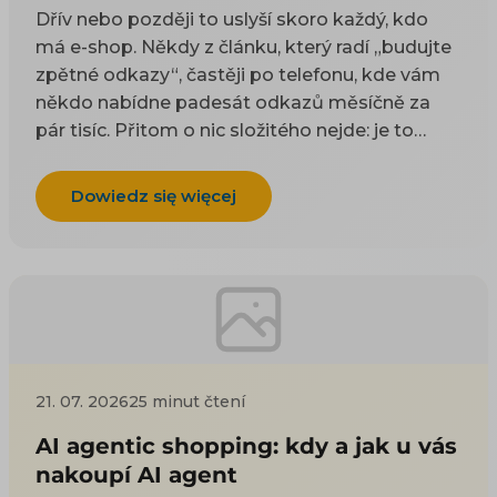
Dřív nebo později to uslyší skoro každý, kdo
má e-shop. Někdy z článku, který radí „budujte
zpětné odkazy“, častěji po telefonu, kde vám
někdo nabídne padesát odkazů měsíčně za
pár tisíc. Přitom o nic složitého nejde: je to
odkaz z cizí stránky na vaši. Google takové
odkazy odjakživa bere jako doporučení — čím
Dowiedz się więcej
víc důvěryhodných webů na vás ukazuje, tím
spíš vám uvěří i on. Práci na tom, aby jich
přibývalo, se říká linkbuilding. Potíž je, že když
si to začnete zjišťovat, najdete dva druhy rad a
ani jeden vám nepomůže. Návody psané pro
blogery poradí, ať napíšete skvělý článek, na
který budou ostatní odkazovat — jenže vy
21. 07. 2026
25 minut čtení
neprodáváte články, ale kotle nebo dětské
boty. Nabídky agentur zase prodávají balíček
AI agentic shopping: kdy a jak u vás
odkazů, u kterých se nedozvíte, odkud se
nakoupí AI agent
vezmou ani co udělají. Tenhle text jde třetí