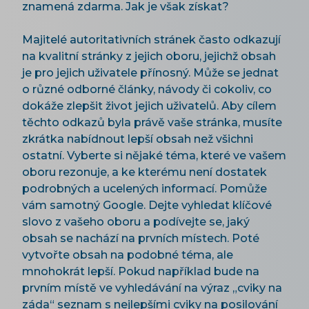
znamená zdarma. Jak je však získat?
Majitelé autoritativních stránek často odkazují
na kvalitní stránky z jejich oboru, jejichž obsah
je pro jejich uživatele přínosný. Může se jednat
o různé odborné články, návody či cokoliv, co
dokáže zlepšit život jejich uživatelů. Aby cílem
těchto odkazů byla právě vaše stránka, musíte
zkrátka nabídnout lepší obsah než všichni
ostatní. Vyberte si nějaké téma, které ve vašem
oboru rezonuje, a ke kterému není dostatek
podrobných a ucelených informací. Pomůže
vám samotný Google. Dejte vyhledat klíčové
slovo z vašeho oboru a podívejte se, jaký
obsah se nachází na prvních místech. Poté
vytvořte obsah na podobné téma, ale
mnohokrát lepší. Pokud například bude na
prvním místě ve vyhledávání na výraz „cviky na
záda“ seznam s nejlepšími cviky na posilování