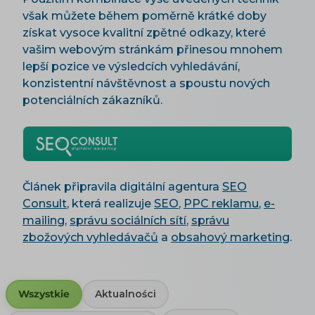
však můžete během poměrně krátké doby
získat vysoce kvalitní zpětné odkazy, které
vašim webovým stránkám přinesou mnohem
lepší pozice ve výsledcích vyhledávání,
konzistentní návštěvnost a spoustu nových
potenciálních zákazníků.
Článek připravila digitální agentura
SEO
Consult
, která realizuje
SEO
,
PPC reklamu
,
e-
mailing
,
správu sociálních sítí
,
správu
zbožových vyhledávačů
a
obsahový marketing
.
Wszystkie
Aktualności