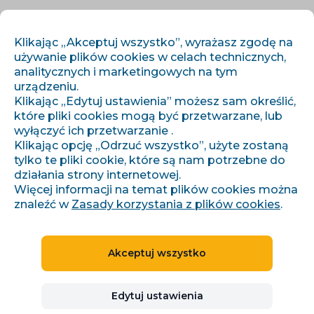
PL
ZALOGUJ SIĘ
ZAREJESTRUJ SIĘ
Klikając „Akceptuj wszystko”, wyrażasz zgodę na
używanie plików cookies w celach technicznych,
analitycznych i marketingowych na tym
urządzeniu.
Klikając „Edytuj ustawienia” możesz sam określić,
które pliki cookies mogą być przetwarzane, lub
wyłączyć ich przetwarzanie .
Klikając opcję „Odrzuć wszystko”, użyte zostaną
›
›
Úvod
Artykuły i informacje
Jak získat kvalitní odkazy zdarma
tylko te pliki cookie, które są nam potrzebne do
działania strony internetowej.
Więcej informacji na temat plików cookies można
znaleźć w
Zasady korzystania z plików cookies
.
Jak získat kvalitní odkazy
zdarma
Akceptuj wszystko
Ivana Broklová
Edytuj ustawienia
28.07.2021
8 minuty czytania