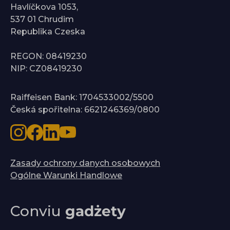
Havlíčkova 1053,
537 01 Chrudim
Republika Czeska
REGON: 08419230
NIP: CZ08419230
Raiffeisen Bank: 1704533002/5500
Česká spořitelna: 6621246369/0800
Zasady ochrony danych osobowych
Ogólne Warunki Handlowe
Conviu
gadżety