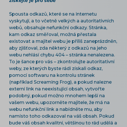
získejte je pro sebe
Spousta odkazů, které se na internetu
vyskytují, a to včetně velkých a autoritativních
webů, obsahuje nefunkční odkazy. Stránka,
kam odkaz směřoval, možná přestala
existovat a majitel webu je příliš zaneprázdněn,
aby zjišťoval, zda některý z odkazů na jeho
webu nehlásí chybu 404 – stránka nenalezena.
To je šance pro vás – zkontrolujte autoritativní
weby, ze kterých byste rádi získali odkaz,
pomocí softwaru na kontrolu stránek
(například Screaming Frog), a pokud nalezne
externí link na neexistující obsah, vytvořte
podobný, pokud možno mnohem lepší na
vašem webu, upozorněte majitele, že má na
webu nefunkční link a nabídněte mu, aby
namísto toho odkazoval na váš obsah. Pokud
bude váš obsah kvalitní, většinou to rád udělá a