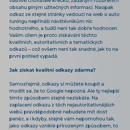
vášnivé chovatele křečků, žádaným rozšířením
obsahu plným užitečných informací. Naopak
odkaz ze stejné stránky vedoucí na web o auto
tuningu nepřináší návštěvníkům nic
hodnotného, a tudíž není tak dobře hodnocen.
Vaším cílem je proto získávání těchto
kvalitních, autoritativních a tematických
odkazů – což ovšem není tak snadné, jak to na
první pohled vypadá.
Jak získat kvalitní odkazy zdarma?
Samozřejmě, odkazy si můžete koupit a
modlit se, že to Google nepozná. Ale ty nejlepší
tímto způsobem stejně nezískáte. Na
zaplacení odkazu z těch nejautoritativnějších
webů pravděpodobně nebudete mít dost
peněz, a i kdyby, stejně vám nepomohou tak,
jako odkazy vzniklé přirozeným způsobem, to