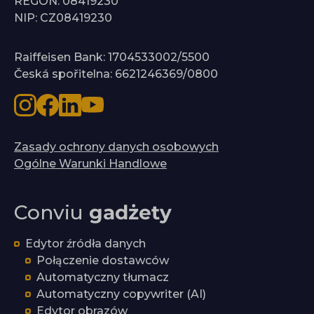
REGON: 08419230
NIP: CZ08419230
Raiffeisen Bank: 1704533002/5500
Česká spořitelna: 6621246369/0800
Zasady ochrony danych osobowych
Ogólne Warunki Handlowe
Conviu
gadżety
Edytor źródła danych
Połączenie dostawców
Automatyczny tłumacz
Automatyczny copywriter (AI)
Edytor obrazów