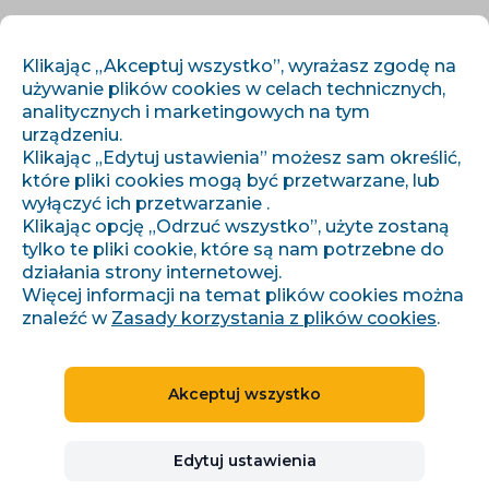
PL
ZALOGUJ SIĘ
ZAREJESTRUJ SIĘ
Klikając „Akceptuj wszystko”, wyrażasz zgodę na
używanie plików cookies w celach technicznych,
analitycznych i marketingowych na tym
urządzeniu.
Klikając „Edytuj ustawienia” możesz sam określić,
które pliki cookies mogą być przetwarzane, lub
wyłączyć ich przetwarzanie .
Klikając opcję „Odrzuć wszystko”, użyte zostaną
›
›
Úvod
Artykuły i informacje
Co je GLAMI?
tylko te pliki cookie, które są nam potrzebne do
działania strony internetowej.
Więcej informacji na temat plików cookies można
znaleźć w
Zasady korzystania z plików cookies
.
Co je GLAMI?
Akceptuj wszystko
Denisa Pilařová
11.09.2020
Zaktualizowano 28. 7. 2026
8 minuty czytania
Edytuj ustawienia