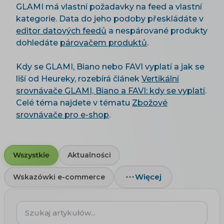
GLAMI má vlastní požadavky na feed a vlastní
kategorie. Data do jeho podoby přeskládáte v
editor datových feedů
a nespárované produkty
dohledáte
párovačem produktů
.
Kdy se GLAMI, Biano nebo FAVI vyplatí a jak se
liší od Heureky, rozebírá článek
Vertikální
srovnávače GLAMI, Biano a FAVI: kdy se vyplatí
.
Celé téma najdete v tématu
Zbožové
srovnávače pro e-shop
.
Wszystkie
Aktualności
Więcej
Wskazówki e-commerce
Szukaj
artykułów...