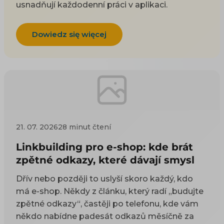
usnadňují každodenní práci v aplikaci.
Dowiedz się więcej
21. 07. 2026
28 minut čtení
Linkbuilding pro e-shop: kde brát
zpětné odkazy, které dávají smysl
Dřív nebo později to uslyší skoro každý, kdo
má e-shop. Někdy z článku, který radí „budujte
zpětné odkazy“, častěji po telefonu, kde vám
někdo nabídne padesát odkazů měsíčně za