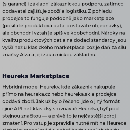
(s garancí) i základní zákaznickou podporu, zatímco
dodavatel zajišťuje zboží a logistiku. Z pohledu
prodejce to funguje podobně jako marketplace
(posíláte produktová data, dostáváte objednávky),
ale obchodní vztah je spíš velkoobchodní. Nároky na
kvalitu produktových dat a na dodací standardy jsou
vyšší než u klasického marketplace, což je daň za sílu
značky Alza a její zákaznickou základnu.
Heureka Marketplace
Hybridní model Heureky, kde zákazník nakupuje
přímo na heureka.cz nebo heureka.sk a prodejce
dodává zboží. Jak už bylo řečeno, jde o jiný formát
i jiné API než klasický srovnávač Heureka, byť pod
stejnou značkou — a právě to je nejčastější zdroj
zmatení. Pro vstup je zpravidla nutné mít na Heurece