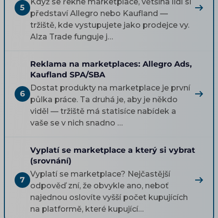
Když se řekne marketplace, většina lidí si
5
představí Allegro nebo Kaufland —
tržiště, kde vystupujete jako prodejce vy.
Alza Trade funguje j…
Reklama na marketplaces: Allegro Ads,
Kaufland SPA/SBA
Dostat produkty na marketplace je první
6
půlka práce. Ta druhá je, aby je někdo
viděl — tržiště má statisíce nabídek a
vaše se v nich snadno …
Vyplatí se marketplace a který si vybrat
(srovnání)
Vyplatí se marketplace? Nejčastější
7
odpověď zní, že obvykle ano, neboť
najednou oslovíte vyšší počet kupujících
na platformě, které kupující…