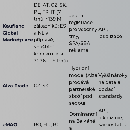
DE, AT, CZ, SK,
PL, FR, IT (7
Jedna
trhů, ~139 M
registrace
Kaufland
zákazníků; ES
pro všechny
API,
Global
a NL v
trhy,
lokalizace
Marketplace
přípravě,
SPA/SBA
spuštění
reklama
koncem léta
2026 → 9 trhů)
Hybridní
model (Alza
Vyšší nároky
prodává
na data a
Alza Trade
CZ, SK
partnerské
dodací
zboží pod
standardy
sebou)
API,
Dominantní
lokalizace,
na Balkáně
eMAG
RO, HU, BG
samostatné
a