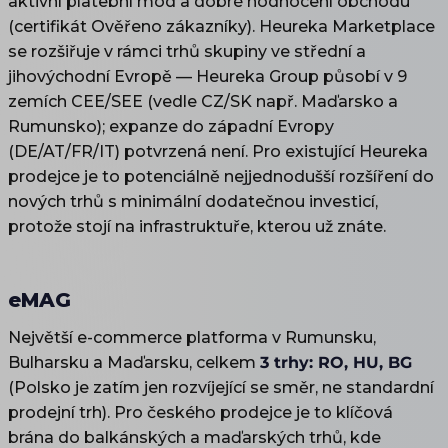
aktivní platební mód a dobré hodnocení obchodu
(certifikát Ověřeno zákazníky). Heureka Marketplace
se rozšiřuje v rámci trhů skupiny ve střední a
jihovýchodní Evropě — Heureka Group působí v 9
zemích CEE/SEE (vedle CZ/SK např. Maďarsko a
Rumunsko); expanze do západní Evropy
(DE/AT/FR/IT) potvrzená není. Pro existující Heureka
prodejce je to potenciálně nejjednodušší rozšíření do
nových trhů s minimální dodatečnou investicí,
protože stojí na infrastruktuře, kterou už znáte.
eMAG
Největší e-commerce platforma v Rumunsku,
Bulharsku a Maďarsku, celkem
3 trhy: RO, HU, BG
(Polsko je zatím jen rozvíjející se směr, ne standardní
prodejní trh). Pro českého prodejce je to klíčová
brána do balkánských a maďarských trhů, kde