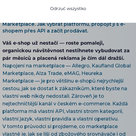
Odrzuć wszystko
Napojení na marketplace v praxi — Allegro, Kaufland
Global Marketplace, Alza Trade, eMAG i Heureka
Marketplace. Jak vybrat platformu, propojit ji s e-
shopem přes API a začít prodávat.
Váš e-shop už nestačí — roste pomaleji,
organickou návštěvnost nestihnete vybudovat za
pár měsíců a placená reklama je čím dál dražší.
Napojení na marketplace — Allegro, Kaufland Global
Marketplace, Alza Trade, eMAG, Heureka
Marketplace — je pro většinu e-shopů nejrychlejší
cestou, jak se dostat k zákazníkům, které byste na
vlastní web nikdy nedostali. Zároveň je to
nejtechničtější kanál v českém e-commerce. Každá
platforma má vlastní API, vlastní strom kategorií,
vlastní jazyk, vlastní pravidla a vlastní operativu.
V tomto průvodci si projdeme, co marketplace
vlastně je, jak se liší od zbožového srovnávače i od