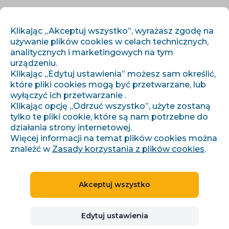
PL
ZALOGUJ SIĘ
ZAREJESTRUJ SIĘ
Klikając „Akceptuj wszystko”, wyrażasz zgodę na
używanie plików cookies w celach technicznych,
analitycznych i marketingowych na tym
urządzeniu.
Klikając „Edytuj ustawienia” możesz sam określić,
które pliki cookies mogą być przetwarzane, lub
wyłączyć ich przetwarzanie .
Klikając opcję „Odrzuć wszystko”, użyte zostaną
›
›
Strona główna
Tematy
tylko te pliki cookie, które są nam potrzebne do
Marketplace pro e-shop: napojení na Allegro, Kaufland, Alza
Trade
działania strony internetowej.
Więcej informacji na temat plików cookies można
znaleźć w
Zasady korzystania z plików cookies
.
POCZĄTKUJĄCY
15 min
8 artykułów
Akceptuj wszystko
1 autor
Marketplace pro e-shop: napojení
Edytuj ustawienia
na Allegro, Kaufland, Alza Trade