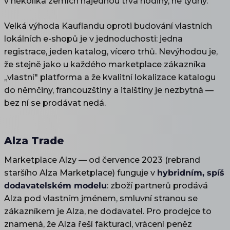
v několika zemích najednou trvá hodiny, ne týdny.
Velká výhoda Kauflandu oproti budování vlastních
lokálních e-shopů je v jednoduchosti: jedna
registrace, jeden katalog, vícero trhů. Nevýhodou je,
že stejně jako u každého marketplace zákazníka
„vlastní" platforma a že kvalitní lokalizace katalogu
do němčiny, francouzštiny a italštiny je nezbytná —
bez ní se prodávat nedá.
Alza Trade
Marketplace Alzy — od července 2023 (rebrand
staršího Alza Marketplace) funguje v
hybridním, spíš
dodavatelském modelu
: zboží partnerů prodává
Alza pod vlastním jménem, smluvní stranou se
zákazníkem je Alza, ne dodavatel. Pro prodejce to
znamená, že Alza řeší fakturaci, vrácení peněz