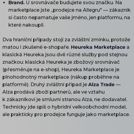
Brand.
U srovnávače budujete svou značku. Na
marketplace jste „prodejce na Allegru" — zákazník
si často nepamatuje vaše jméno, jen platformu, na
které nakoupil.
Dva hraniční případy stojí za zvláštní zmínku, protože
matou i zkušené e-shopaře.
Heureka Marketplace
a
klasická Heureka jsou dvě různé služby pod stejnou
značkou: klasická Heureka je zbožový srovnávač
(přesměruje na e-shop), Heureka Marketplace je
plnohodnotný marketplace (nákup proběhne na
platformě). Druhý zvláštní případ je
Alza Trade
—
Alza prodává zboží partnerů, ale ve vztahu
k zákazníkovi je smluvní stranou Alza, ne dodavatel.
Technicky jde spíš o hybridní velkoobchodní model,
ale prakticky pro prodejce funguje jako marketplace.