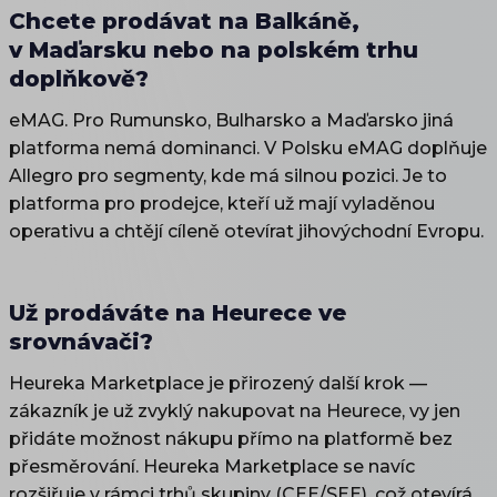
Chcete prodávat na Balkáně,
v Maďarsku nebo na polském trhu
doplňkově?
eMAG. Pro Rumunsko, Bulharsko a Maďarsko jiná
platforma nemá dominanci. V Polsku eMAG doplňuje
Allegro pro segmenty, kde má silnou pozici. Je to
platforma pro prodejce, kteří už mají vyladěnou
operativu a chtějí cíleně otevírat jihovýchodní Evropu.
Už prodáváte na Heurece ve
srovnávači?
Heureka Marketplace je přirozený další krok —
zákazník je už zvyklý nakupovat na Heurece, vy jen
přidáte možnost nákupu přímo na platformě bez
přesměrování. Heureka Marketplace se navíc
rozšiřuje v rámci trhů skupiny (CEE/SEE), což otevírá