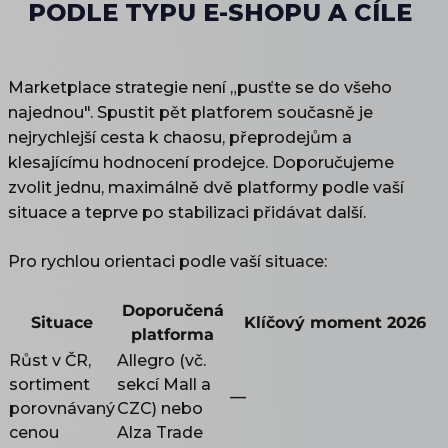
PODLE TYPU E-SHOPU A CÍLE
Marketplace strategie není „pusťte se do všeho
najednou". Spustit pět platforem současně je
nejrychlejší cesta k chaosu, přeprodejům a
klesajícímu hodnocení prodejce. Doporučujeme
zvolit jednu, maximálně dvě platformy podle vaší
situace a teprve po stabilizaci přidávat další.
Pro rychlou orientaci podle vaší situace:
Doporučená
Situace
Klíčový moment 2026
platforma
Růst v ČR,
Allegro (vč.
sortiment
sekcí Mall a
—
porovnávaný
CZC) nebo
cenou
Alza Trade