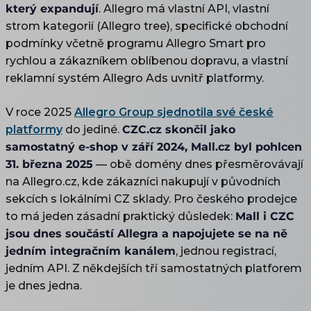
který expandují
. Allegro má vlastní API, vlastní
strom kategorií (Allegro tree), specifické obchodní
podmínky včetně programu Allegro Smart pro
rychlou a zákazníkem oblíbenou dopravu, a vlastní
reklamní systém Allegro Ads uvnitř platformy.
V roce 2025
Allegro Group sjednotila své české
platformy
do jediné.
CZC.cz skončil jako
samostatný e-shop v září 2024, Mall.cz byl pohlcen
31. března 2025
— obě domény dnes přesměrovávají
na Allegro.cz, kde zákazníci nakupují v původních
sekcích s lokálními CZ sklady. Pro českého prodejce
to má jeden zásadní praktický důsledek:
Mall i CZC
jsou dnes součástí Allegra a napojujete se na ně
jedním integračním kanálem
, jednou registrací,
jedním API. Z někdejších tří samostatných platforem
je dnes jedna.