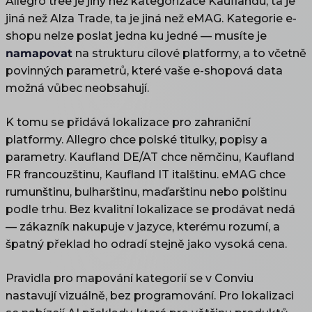
Allegro tree je jiný než kategorizace Kauflandu, ta je
jiná než Alza Trade, ta je jiná než eMAG. Kategorie e-
shopu nelze poslat jedna ku jedné — musíte je
namapovat
na strukturu cílové platformy, a to včetně
povinných parametrů, které vaše e-shopová data
možná vůbec neobsahují.
K tomu se přidává lokalizace pro zahraniční
platformy. Allegro chce polské titulky, popisy a
parametry. Kaufland DE/AT chce němčinu, Kaufland
FR francouzštinu, Kaufland IT italštinu. eMAG chce
rumunštinu, bulharštinu, maďarštinu nebo polštinu
podle trhu. Bez kvalitní lokalizace se prodávat nedá
— zákazník nakupuje v jazyce, kterému rozumí, a
špatný překlad ho odradí stejně jako vysoká cena.
Pravidla pro mapování kategorií se v Conviu
nastavují vizuálně, bez programování. Pro lokalizaci