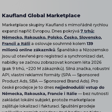
Kaufland Global Marketplace
Marketplace skupiny Kaufland s mimořádně rychlou
expanzí napříč Evropou. Dnes pokrývá
7 trhů:
Německo, Rakousko, Polsko, Česko, Slovensko,
Francii a Itálii
a oslovuje souhrnně kolem
139
milionů online zákazníků
. Španělsko a Nizozemsko
jsou už otevřené pro registraci a synchronizaci dat,
nabídky se začnou zobrazovat koncem léta 2026
(pak 9 trhů, ~220 M zákazníků). Silná značka, robustní
API, vlastní reklamní formáty (SPA — Sponsored
Product Ads, SBA — Sponsored Brand Ads). Pro
české prodejce je to dnes
nejjednodušší vstup do
Německa, Rakouska, Francie i Itálie
— bez nutnosti
zakládat lokální subjekt, protože marketplace
zajišťuje lokalizaci i fakturaci. Spuštění prodeje