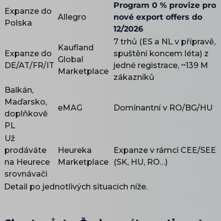
Program 0 % provize pro
Expanze do
Allegro
nové export offers do
Polska
12/2026
7 trhů (ES a NL v přípravě,
Kaufland
Expanze do
spuštění koncem léta) z
Global
DE/AT/FR/IT
jedné registrace, ~139 M
Marketplace
zákazníků
Balkán,
Maďarsko,
eMAG
Dominantní v RO/BG/HU
doplňkově
PL
Už
prodáváte
Heureka
Expanze v rámci CEE/SEE
na Heurece
Marketplace
(SK, HU, RO…)
srovnávači
Detail po jednotlivých situacích níže.