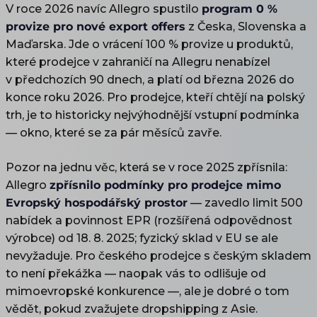
V roce 2026 navíc Allegro spustilo
program 0 %
provize pro nové export offers
z Česka, Slovenska a
Maďarska. Jde o vrácení 100 % provize u produktů,
které prodejce v zahraničí na Allegru nenabízel
v předchozích 90 dnech, a platí od března 2026 do
konce roku 2026. Pro prodejce, kteří chtějí na polský
trh, je to historicky nejvýhodnější vstupní podmínka
— okno, které se za pár měsíců zavře.
Pozor na jednu věc, která se v roce 2025 zpřísnila:
Allegro
zpřísnilo podmínky pro prodejce mimo
Evropský hospodářský prostor
— zavedlo limit 500
nabídek a povinnost EPR (rozšířená odpovědnost
výrobce) od 18. 8. 2025; fyzický sklad v EU se ale
nevyžaduje. Pro českého prodejce s českým skladem
to není překážka — naopak vás to odlišuje od
mimoevropské konkurence —, ale je dobré o tom
vědět, pokud zvažujete dropshipping z Asie.