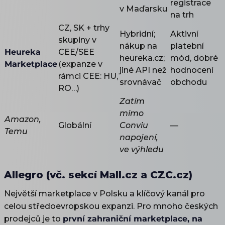
registrace
v Maďarsku
na trh
CZ, SK + trhy
Hybridní;
Aktivní
skupiny v
nákup na
platební
Heureka
CEE/SEE
heureka.cz;
mód, dobré
Marketplace
(expanze v
jiné API než
hodnocení
rámci CEE: HU,
srovnávač
obchodu
RO…)
Zatím
mimo
Amazon,
Globální
Conviu
—
Temu
napojení,
ve výhledu
Allegro (vč. sekcí Mall.cz a CZC.cz)
Největší marketplace v Polsku a klíčový kanál pro
celou středoevropskou expanzi. Pro mnoho českých
prodejců je to
první zahraniční marketplace, na