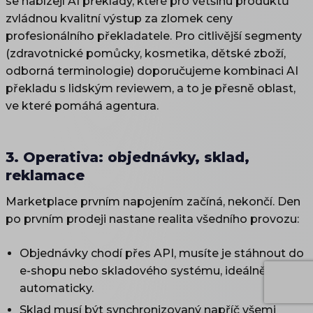
se nabízejí AI překlady, které pro většinu produktů
zvládnou kvalitní výstup za zlomek ceny
profesionálního překladatele. Pro citlivější segmenty
(zdravotnické pomůcky, kosmetika, dětské zboží,
odborná terminologie) doporučujeme kombinaci AI
překladu s lidským reviewem, a to je přesně oblast,
ve které pomáhá agentura.
3. Operativa: objednávky, sklad,
reklamace
Marketplace prvním napojením začíná, nekončí. Den
po prvním prodeji nastane realita všedního provozu:
Objednávky chodí přes API, musíte je stáhnout do
e-shopu nebo skladového systému, ideálně
automaticky.
Sklad musí být synchronizovaný napříč všemi