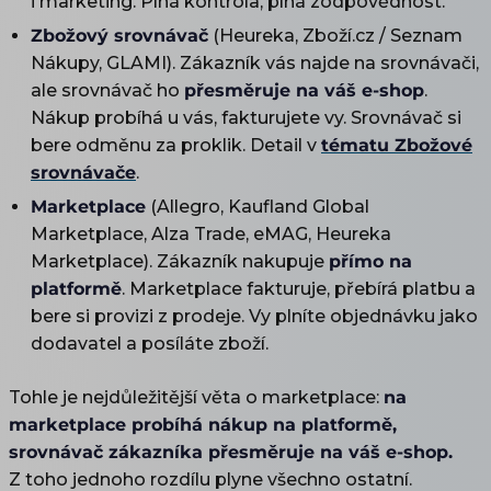
i marketing. Plná kontrola, plná zodpovědnost.
Zbožový srovnávač
(Heureka, Zboží.cz / Seznam
Nákupy, GLAMI). Zákazník vás najde na srovnávači,
ale srovnávač ho
přesměruje na váš e-shop
.
Nákup probíhá u vás, fakturujete vy. Srovnávač si
bere odměnu za proklik. Detail v
tématu Zbožové
srovnávače
.
Marketplace
(Allegro, Kaufland Global
Marketplace, Alza Trade, eMAG, Heureka
Marketplace). Zákazník nakupuje
přímo na
platformě
. Marketplace fakturuje, přebírá platbu a
bere si provizi z prodeje. Vy plníte objednávku jako
dodavatel a posíláte zboží.
Tohle je nejdůležitější věta o marketplace:
na
marketplace probíhá nákup na platformě,
srovnávač zákazníka přesměruje na váš e-shop.
Z toho jednoho rozdílu plyne všechno ostatní.