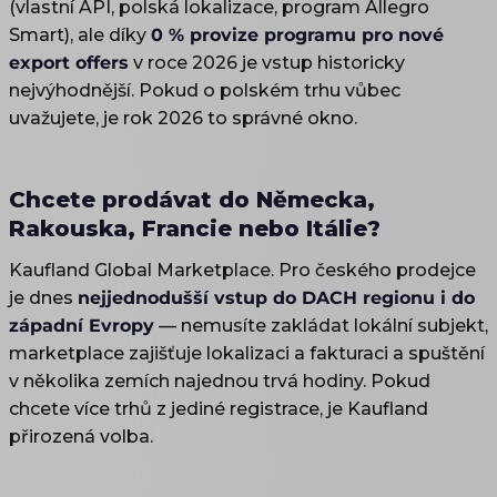
(vlastní API, polská lokalizace, program Allegro
Smart), ale díky
0 % provize programu pro nové
export offers
v roce 2026 je vstup historicky
nejvýhodnější. Pokud o polském trhu vůbec
uvažujete, je rok 2026 to správné okno.
Chcete prodávat do Německa,
Rakouska, Francie nebo Itálie?
Kaufland Global Marketplace. Pro českého prodejce
je dnes
nejjednodušší vstup do DACH regionu i do
západní Evropy
— nemusíte zakládat lokální subjekt,
marketplace zajišťuje lokalizaci a fakturaci a spuštění
v několika zemích najednou trvá hodiny. Pokud
chcete více trhů z jediné registrace, je Kaufland
přirozená volba.